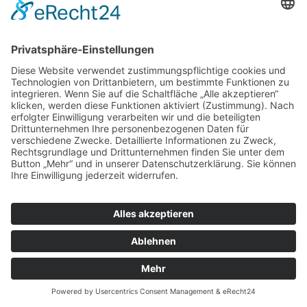
Unsere Partner sind lizensiert durch:
GAMINATOR
PLATINCASINO
CASINO
CLUB
TIPICO
JOYLAND
CASINO