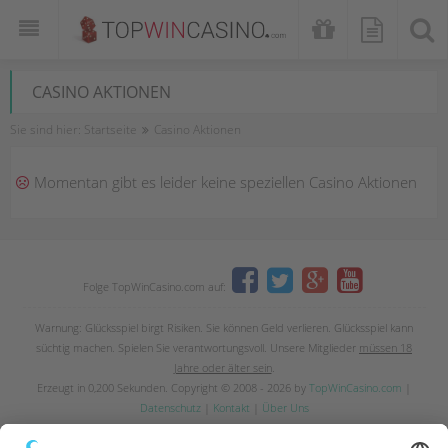
NAVIGATION
ONLINE
CASINOS
CASINO AKTIONEN
MR
Sie sind hier:
Startseite
Casino Aktionen
GREEN
CASINO
Momentan gibt es leider keine speziellen Casino Aktionen
CASINOEURO
Folge TopWinCasino.com auf:
DRÜCKGLÜCK
Warnung: Glücksspiel birgt Risiken. Sie können Geld verlieren. Glücksspiel kann
süchtig machen. Spielen Sie verantwortungsvoll. Unsere Mitglieder
müssen 18
Jahre oder älter sein
.
Erzeugt in 0,200 Sekunden. Copyright © 2008 - 2026 by
TopWinCasino.com
|
888
CASINO
Datenschutz
|
Kontakt
|
Über Uns