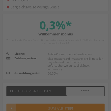
vergleichsweise wenige Spiele
STAKE7
CASINO
0,3%*
MYBET
Willkommensbonus
* Es gelten die
Pinnacle Sports Umsatzbedingungen
(unbegrenzte 0,3% Rückzahlung auf
jeden getätigten Einsatz)
Lizenz:
CASINO
AntillePhone Licence Verification
SPIELE
Zahlungsarten:
visa, mastercard, maestro, skrill, neteller,
paysafecard, banktransfer,
sofortueberweisung, click2pay,
webmoney
Auszahlungsrate:
96,70%
SPIELAUTOMATEN
BONUSCODE 2026 ANZEIGEN
*****
BLACKJACK
ZUM ANBIETER!