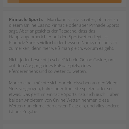
ROULETTE
Pinnacle Sports
– Man kann sich ja streiten, ob man zu
diesem Online Casino Pinnacle oder aber Pinnacle Sports
sagt. Aber angesichts der Tatsache, dass das
Hauptaugenmerk hier auf den Sportwetten liegt, ist
POKER
Pinnacle Sports vielleicht der bessere Name, um ihn sich
zu merken, denn hier weiß man gleich, worum es geht.
Nicht jeder besucht ja schließlich ein Online Casino, um
auf den Ausgang eines Fußballspiels, eines
INFORMATIONEN
NEWS
Pferderennens und so weiter zu wetten.
Manch einer möchte sich nur ein bisschen an den Video
Slots vergnügen, Poker oder Roulette spielen oder so
etwas. Das geht im Pinnacle Sports natürlich auch – aber
SOFTWARE
bei den Anbietern von Online Wetten nehmen diese
Wetten nun einmal den ersten Platz ein, und alles andere
ist nur Zugabe.
ZAHLUNGSANBIETER