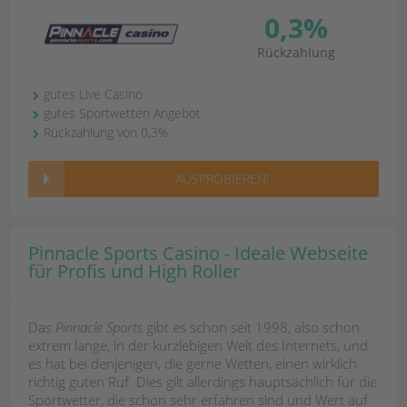
0,3%
Rückzahlung
CASINO
BUTLER
gutes Live Casino
gutes Sportwetten Angebot
Rückzahlung von 0,3%
CASINO
AKTIONEN
AUSPROBIEREN!
HANDY
CASINOS
Pinnacle Sports Casino - Ideale Webseite
für Profis und High Roller
PAYPAL
CASINOS
Das
Pinnacle Sports
gibt es schon seit 1998, also schon
extrem lange, in der kurzlebigen Welt des Internets, und
es hat bei denjenigen, die gerne Wetten, einen wirklich
richtig guten Ruf. Dies gilt allerdings hauptsächlich für die
Sportwetter, die schon sehr erfahren sind und Wert auf