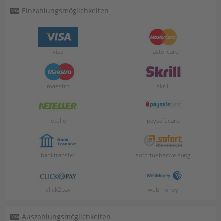
Einzahlungsmöglichkeiten
visa
mastercard
maestro
skrill
neteller
paysafecard
banktransfer
sofortueberweisung
click2pay
webmoney
Auszahlungsmöglichkeiten