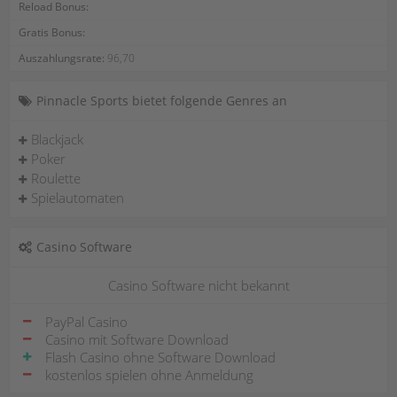
Reload Bonus:
Gratis Bonus:
Auszahlungsrate:
96,70
Pinnacle Sports bietet folgende Genres an
Blackjack
Poker
Roulette
Spielautomaten
Casino Software
Casino Software nicht bekannt
PayPal Casino
Casino mit Software Download
Flash Casino ohne Software Download
kostenlos spielen ohne Anmeldung