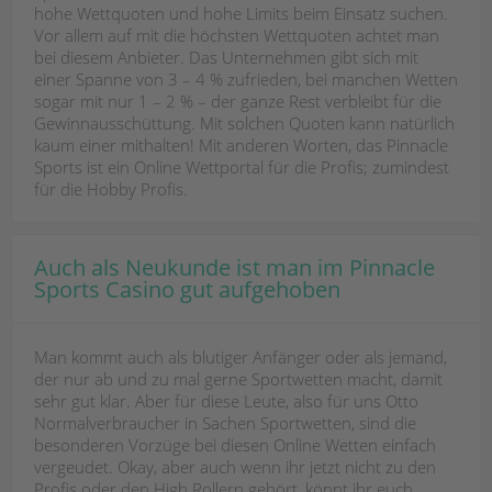
hohe Wettquoten und hohe Limits beim Einsatz suchen.
Vor allem auf mit die höchsten Wettquoten achtet man
bei diesem Anbieter. Das Unternehmen gibt sich mit
einer Spanne von 3 – 4 % zufrieden, bei manchen Wetten
sogar mit nur 1 – 2 % – der ganze Rest verbleibt für die
Gewinnausschüttung. Mit solchen Quoten kann natürlich
kaum einer mithalten! Mit anderen Worten, das Pinnacle
Sports ist ein Online Wettportal für die Profis; zumindest
für die Hobby Profis.
Auch als Neukunde ist man im Pinnacle
Sports Casino gut aufgehoben
Man kommt auch als blutiger Anfänger oder als jemand,
der nur ab und zu mal gerne Sportwetten macht, damit
sehr gut klar. Aber für diese Leute, also für uns Otto
Normalverbraucher in Sachen Sportwetten, sind die
besonderen Vorzüge bei diesen Online Wetten einfach
vergeudet. Okay, aber auch wenn ihr jetzt nicht zu den
Profis oder den High Rollern gehört, könnt ihr euch