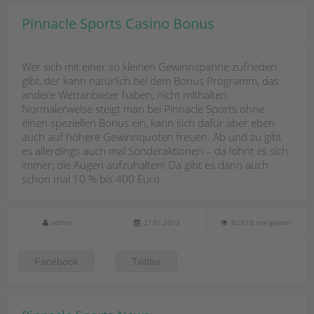
Pinnacle Sports Casino Bonus
Wer sich mit einer so kleinen Gewinnspanne zufrieden
gibt, der kann natürlich bei dem Bonus Programm, das
andere Wettanbieter haben, nicht mithalten.
Normalerweise steigt man bei Pinnacle Sports ohne
einen speziellen Bonus ein, kann sich dafür aber eben
auch auf höhere Gewinnquoten freuen. Ab und zu gibt
es allerdings auch mal Sonderaktionen – da lohnt es sich
immer, die Augen aufzuhalten! Da gibt es dann auch
schon mal 10 % bis 400 Euro.
admin
21.01.2013
82.518 mal gelesen
Facebook
Twitter