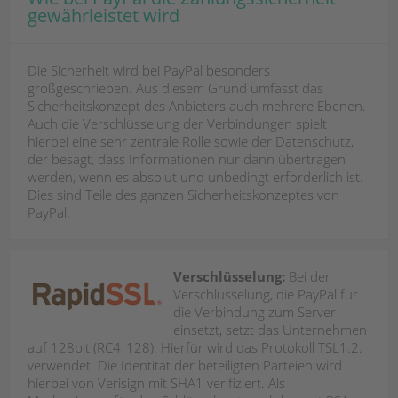
gewährleistet wird
Die Sicherheit wird bei PayPal besonders
großgeschrieben. Aus diesem Grund umfasst das
Sicherheitskonzept des Anbieters auch mehrere Ebenen.
Auch die Verschlüsselung der Verbindungen spielt
hierbei eine sehr zentrale Rolle sowie der Datenschutz,
der besagt, dass Informationen nur dann übertragen
werden, wenn es absolut und unbedingt erforderlich ist.
Dies sind Teile des ganzen Sicherheitskonzeptes von
PayPal.
Verschlüsselung:
Bei der
Verschlüsselung, die PayPal für
die Verbindung zum Server
einsetzt, setzt das Unternehmen
auf 128bit (RC4_128). Hierfür wird das Protokoll TSL1.2.
verwendet. Die Identität der beteiligten Parteien wird
hierbei von Verisign mit SHA1 verifiziert. Als