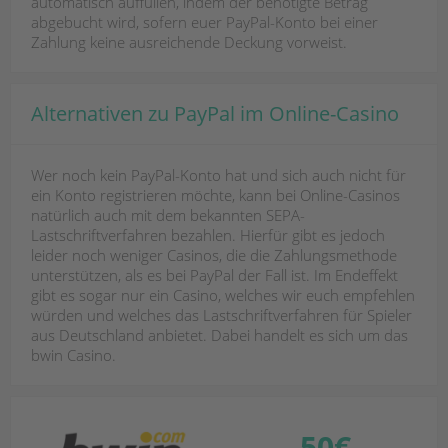
automatisch auffüllen, indem der benötigte Betrag
abgebucht wird, sofern euer PayPal-Konto bei einer
Zahlung keine ausreichende Deckung vorweist.
Alternativen zu PayPal im Online-Casino
Wer noch kein PayPal-Konto hat und sich auch nicht für
ein Konto registrieren möchte, kann bei Online-Casinos
natürlich auch mit dem bekannten SEPA-
Lastschriftverfahren bezahlen. Hierfür gibt es jedoch
leider noch weniger Casinos, die die Zahlungsmethode
unterstützen, als es bei PayPal der Fall ist. Im Endeffekt
gibt es sogar nur ein Casino, welches wir euch empfehlen
würden und welches das Lastschriftverfahren für Spieler
aus Deutschland anbietet. Dabei handelt es sich um das
bwin Casino.
50€