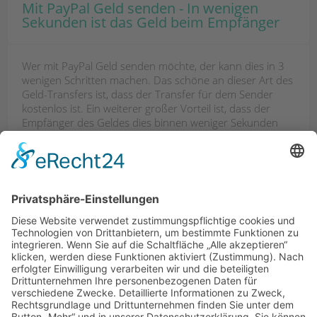
Mit PayPal Geld senden - In wenigen
Sekunden ist das Geld beim Empfänger
Wer mit PayPal Geld senden möchte, der kann dies in 3
wenigen Schritten machen. Das schöne an dieser Art des
Geld-Transfers ist, dass der Transfer für dem Sender
kostenlos ist. Ein weiterer großer Vorteil ist, dass der
Empfänger des Geldes dies binnen weniger Sekunden
auf sein PayPal-Konto hat. Somit entstehen keine
Wartezeiten.
Folge TopWinCasino.com auf: