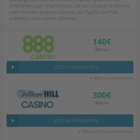
empfehlen euch drei Anbieter, die sich unserer Erfahrung
nach von den anderen Casinos, die PayPal ebenfalls
ROULETTE
anbieten, noch stärker abheben.
140€
POKER
Bonus
JETZT AUSPROBIEREN!
INFORMATIONEN
NEWS
888 Casino Testbericht
300€
Bonus
SOFTWARE
JETZT AUSPROBIEREN!
William Hill Casino Testbericht
ZAHLUNGSANBIETER