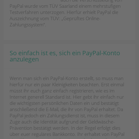
PayPal wurde vom TÜV Saarland einem mehrstufigen
Testverfahren unterzogen. Hierfür erhielt PayPal die
Auszeichnung vom TÜV: „Geprüftes Online-
Zahlungssystem“.
So einfach ist es, sich ein PayPal-Konto
anzulegen
Wenn man sich ein PayPal-Konto erstellt, so muss man
hierfür nur ein paar Kleinigkeiten beachten. Erst einmal
müsst ihr euch ganz einfach registrieren, wie es im
Internet generell Standard ist. Hier gebt ihr einfach nur
die wichtigsten persönlichen Daten ein und bestätigt
anschließend die E-Mail, die ihr von PayPal erhaltet. Da
PayPal jedoch ein Zahlungsdienst ist, muss in diesem
Zuge auch die Identität aufgrund der Geldwäsche-
Prävention bestätigt werden. In der Regel erfolgt dies
über euer reguläres Bankkonto. Ihr erhaltet von PayPal