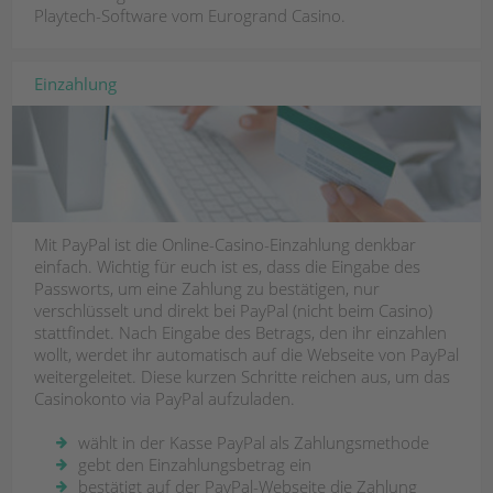
Playtech-Software vom Eurogrand Casino.
Einzahlung
Mit PayPal ist die Online-Casino-Einzahlung denkbar
einfach. Wichtig für euch ist es, dass die Eingabe des
Passworts, um eine Zahlung zu bestätigen, nur
verschlüsselt und direkt bei PayPal (nicht beim Casino)
stattfindet. Nach Eingabe des Betrags, den ihr einzahlen
wollt, werdet ihr automatisch auf die Webseite von PayPal
weitergeleitet. Diese kurzen Schritte reichen aus, um das
Casinokonto via PayPal aufzuladen.
wählt in der Kasse PayPal als Zahlungsmethode
gebt den Einzahlungsbetrag ein
bestätigt auf der PayPal-Webseite die Zahlung