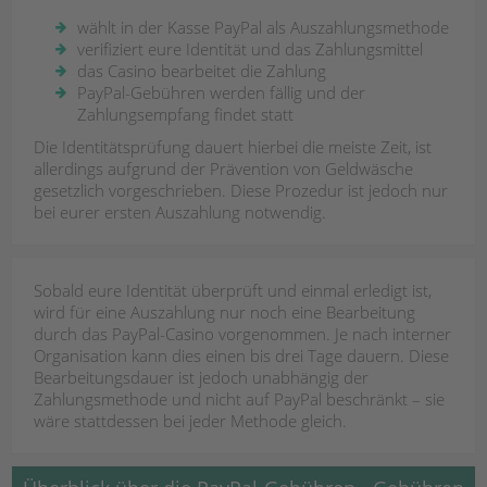
wählt in der Kasse PayPal als Auszahlungsmethode
verifiziert eure Identität und das Zahlungsmittel
das Casino bearbeitet die Zahlung
PayPal-Gebühren werden fällig und der
Zahlungsempfang findet statt
Die Identitätsprüfung dauert hierbei die meiste Zeit, ist
allerdings aufgrund der Prävention von Geldwäsche
gesetzlich vorgeschrieben. Diese Prozedur ist jedoch nur
bei eurer ersten Auszahlung notwendig.
Sobald eure Identität überprüft und einmal erledigt ist,
wird für eine Auszahlung nur noch eine Bearbeitung
durch das PayPal-Casino vorgenommen. Je nach interner
Organisation kann dies einen bis drei Tage dauern. Diese
Bearbeitungsdauer ist jedoch unabhängig der
Zahlungsmethode und nicht auf PayPal beschränkt – sie
wäre stattdessen bei jeder Methode gleich.