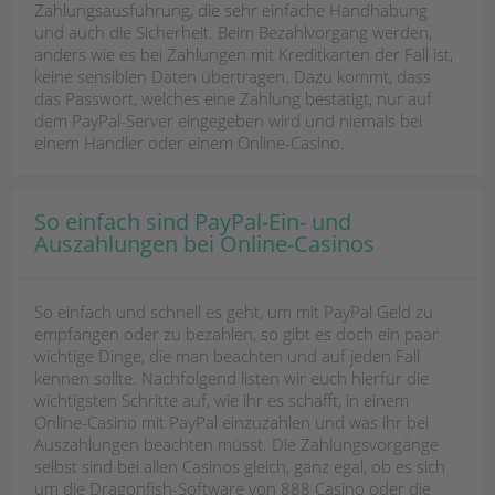
Zahlungsausführung, die sehr einfache Handhabung
und auch die Sicherheit. Beim Bezahlvorgang werden,
anders wie es bei Zahlungen mit Kreditkarten der Fall ist,
keine sensiblen Daten übertragen. Dazu kommt, dass
das Passwort, welches eine Zahlung bestätigt, nur auf
dem PayPal-Server eingegeben wird und niemals bei
einem Händler oder einem Online-Casino.
So einfach sind PayPal-Ein- und
Auszahlungen bei Online-Casinos
So einfach und schnell es geht, um mit PayPal Geld zu
empfangen oder zu bezahlen, so gibt es doch ein paar
wichtige Dinge, die man beachten und auf jeden Fall
kennen sollte. Nachfolgend listen wir euch hierfür die
wichtigsten Schritte auf, wie ihr es schafft, in einem
Online-Casino mit PayPal einzuzahlen und was ihr bei
Auszahlungen beachten müsst. Die Zahlungsvorgänge
selbst sind bei allen Casinos gleich, ganz egal, ob es sich
um die Dragonfish-Software von 888 Casino oder die