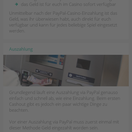
das Geld ist für euch im Casino sofort verfügbar
Unmittelbar nach der PayPal-Casino-Einzahlung ist das
Geld, was ihr überwiesen habt, auch direkt für euch
verfügbar und kann für jedes beliebige Spiel eingesetzt
werden.
Auszahlung
Grundlegend läuft eine Auszahlung via PayPal genauso
einfach und schnell ab, wie eine Einzahlung. Beim ersten
Cashout gibt es jedoch ein paar wichtige Dinge zu
beachten.
Vor einer Auszahlung via PayPal muss zuerst einmal mit
dieser Methode Geld eingezahlt worden sein.