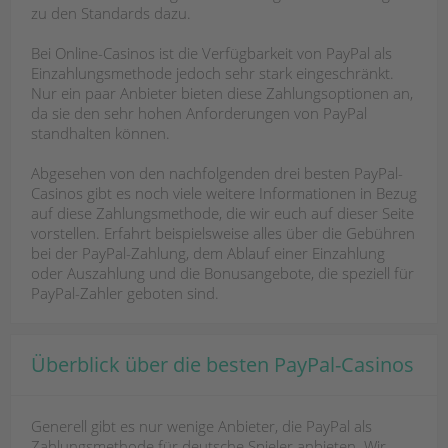
zu den Standards dazu.
STAKE7
CASINO
Bei Online-Casinos ist die Verfügbarkeit von PayPal als
Einzahlungsmethode jedoch sehr stark eingeschränkt.
Nur ein paar Anbieter bieten diese Zahlungsoptionen an,
da sie den sehr hohen Anforderungen von PayPal
MYBET
standhalten können.
Abgesehen von den nachfolgenden drei besten PayPal-
Casinos gibt es noch viele weitere Informationen in Bezug
auf diese Zahlungsmethode, die wir euch auf dieser Seite
CASINO
SPIELE
vorstellen. Erfahrt beispielsweise alles über die Gebühren
bei der PayPal-Zahlung, dem Ablauf einer Einzahlung
oder Auszahlung und die Bonusangebote, die speziell für
PayPal-Zahler geboten sind.
SPIELAUTOMATEN
Überblick über die besten PayPal-Casinos
BLACKJACK
Generell gibt es nur wenige Anbieter, die PayPal als
Zahlungsmethode für deutsche Spieler anbieten. Wir