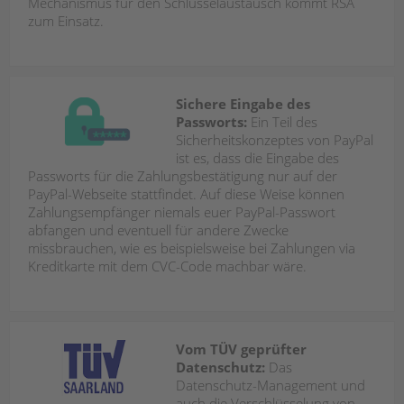
Mechanismus für den Schlüsselaustausch kommt RSA
zum Einsatz.
Sichere Eingabe des
Passworts:
Ein Teil des
Sicherheitskonzeptes von PayPal
ist es, dass die Eingabe des
Passworts für die Zahlungsbestätigung nur auf der
PayPal-Webseite stattfindet. Auf diese Weise können
Zahlungsempfänger niemals euer PayPal-Passwort
abfangen und eventuell für andere Zwecke
missbrauchen, wie es beispielsweise bei Zahlungen via
Kreditkarte mit dem CVC-Code machbar wäre.
Vom TÜV geprüfter
Datenschutz:
Das
Datenschutz-Management und
auch die Verschlüsselung von