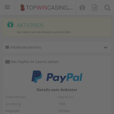
NAVIGATION
ONLINE
CASINOS
AKTIONEN
MR
Hier klicken und alle Aktionen auf einen Blick
GREEN
CASINO
Inhaltsverzeichnis
CASINOEURO
Infos über die PayPal-Einzahlung bei einem Online-Casino
Mit PayPal im Casino zahlen
Überblick über die besten PayPal-Casinos
Warum PayPal so populär geworden ist
So einfach sind PayPal-Ein- und Auszahlungen bei Online-
DRÜCKGLÜCK
Casinos
Überblick über die PayPal-Gebühren - Gebühren beim
Details zum Anbieter
Zahlungsempfang
Unternehmen
PayPal, Inc
Bonusangebote speziell für PayPal
888
CASINO
Gründung
1998
Wie bei PayPal die Zahlungssicherheit gewährleistet wird
Mitglieder
230 Mio.
So einfach ist es, sich ein PayPal-Konto anzulegen