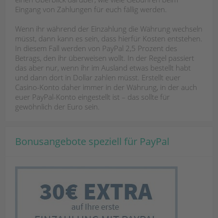
Eingang von Zahlungen für euch fällig werden.
Wenn ihr während der Einzahlung die Währung wechseln
müsst, dann kann es sein, dass hierfür Kosten entstehen.
In diesem Fall werden von PayPal 2,5 Prozent des
Betrags, den ihr überweisen wollt. In der Regel passiert
das aber nur, wenn ihr im Ausland etwas bestellt habt
und dann dort in Dollar zahlen müsst. Erstellt euer
Casino-Konto daher immer in der Währung, in der auch
euer PayPal-Konto eingestellt ist – das sollte für
gewöhnlich der Euro sein.
Bonusangebote speziell für PayPal