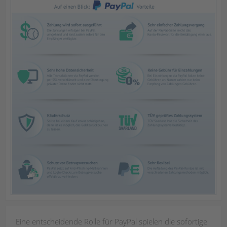
Eine entscheidende Rolle für PayPal spielen die sofortige