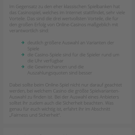
Im Gegensatz zu den eher klassischen Spielbanken hat
GAMINATOR
das Casinospiel, welches im Internet stattfindet, sehr viele
Vorteile. Das sind die drei wertvollsten Vorteile, die für
den großen Erfolg von Online-Casinos maßgeblich mit
verantwortlich sind:
PLATINCASINO
deutlich größere Auswahl an Varianten der
Spiele
die Casino-Spiele sind für die Spieler rund um
die Uhr verfügbar
CASINO
die Gewinnchancen und die
CLUB
Auszahlungsquoten sind besser
Dabei sollte beim Online-Spiel nicht nur darauf geachtet
werden, bei welchem Casino die größte Spielvarianten-
TIPICO
Auswahl zu finden ist. Bei der Auswahl eines Anbieters
solltet ihr zudem auch die Sicherheit beachten. Was
genau für euch wichtig ist, erfahrt ihr im Abschnitt
„Fairness und Sicherheit“.
JOYLAND
CASINO