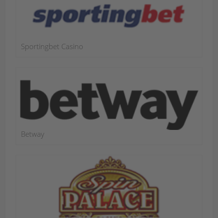
Sportingbet Casino
Betway