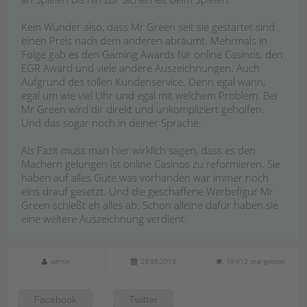
Kein Wunder also, dass Mr Green seit sie gestartet sind
einen Preis nach dem anderen abräumt. Mehrmals in
Folge gab es den Gaming Awards für online Casinos, den
EGR Award und viele andere Auszeichnungen. Auch
Aufgrund des tollen Kundenservice. Denn egal wann,
egal um wie viel Uhr und egal mit welchem Problem. Bei
Mr Green wird dir direkt und unkompliziert geholfen.
Und das sogar noch in deiner Sprache.
Als Fazit muss man hier wirklich sagen, dass es den
Machern gelungen ist online Casinos zu reformieren. Sie
haben auf alles Gute was vorhanden war immer noch
eins drauf gesetzt. Und die geschaffene Werbefigur Mr
Green schießt eh alles ab. Schon alleine dafür haben sie
eine weitere Auszeichnung verdient.
admin
23.05.2013
19.912 mal gelesen
Facebook
Twitter