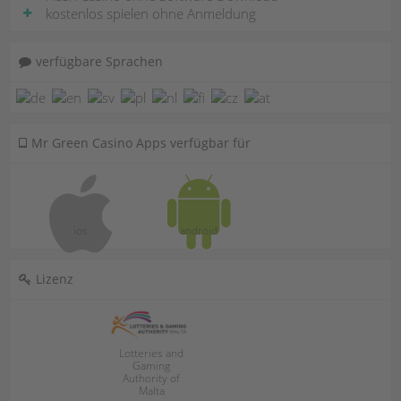
kostenlos spielen ohne Anmeldung
verfügbare Sprachen
Mr Green Casino Apps verfügbar für
ios
android
Lizenz
Lotteries and
Gaming
Authority of
Malta