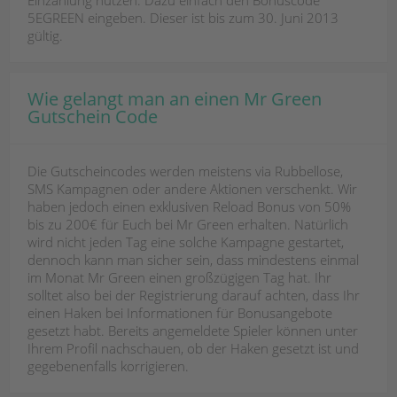
5EGREEN eingeben. Dieser ist bis zum 30. Juni 2013
gültig.
Wie gelangt man an einen Mr Green
Gutschein Code
Die Gutscheincodes werden meistens via Rubbellose,
SMS Kampagnen oder andere Aktionen verschenkt. Wir
haben jedoch einen exklusiven Reload Bonus von 50%
bis zu 200€ für Euch bei Mr Green erhalten. Natürlich
wird nicht jeden Tag eine solche Kampagne gestartet,
dennoch kann man sicher sein, dass mindestens einmal
im Monat Mr Green einen großzügigen Tag hat. Ihr
solltet also bei der Registrierung darauf achten, dass Ihr
einen Haken bei Informationen für Bonusangebote
gesetzt habt. Bereits angemeldete Spieler können unter
Ihrem Profil nachschauen, ob der Haken gesetzt ist und
gegebenenfalls korrigieren.