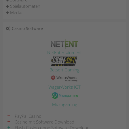
Spielautomaten
Merkur
Casino Software
NetEntertainment
Betsoft Gaming
WagerWorks IGT
Microgaming
PayPal Casino
Casino mit Software Download
Flash Casino ohne Software Download