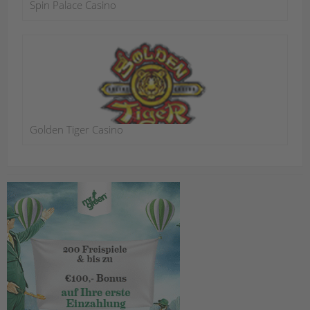
Spin Palace Casino
Golden Tiger Casino