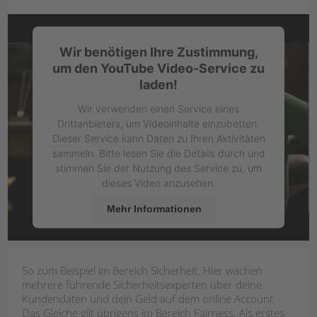
Wir benötigen Ihre Zustimmung,
um den YouTube Video-Service zu
laden!
Wir verwenden einen Service eines
Drittanbieters, um Videoinhalte einzubetten.
Dieser Service kann Daten zu Ihren Aktivitäten
sammeln. Bitte lesen Sie die Details durch und
stimmen Sie der Nutzung des Service zu, um
dieses Video anzusehen.
Mehr Informationen
Akzeptieren
So zum Beispiel im Bereich Sicherheit. Hier wachen
powered by
Usercentrics Consent
mehrere führende Sicherheitsexperten über deine
Management Platform
&
eRecht24
Kundendaten und dein Geld auf dem online Account.
Das Gleiche gilt übrigens im Bereich Fairness. Als erstes