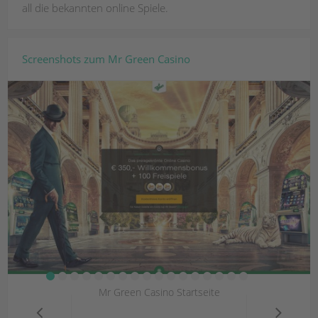
all die bekannten online Spiele.
Screenshots zum Mr Green Casino
Mr Green Casino Startseite