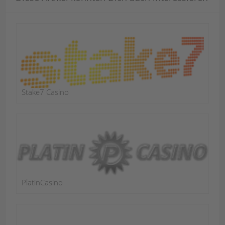
Stake7 Casino
PlatinCasino