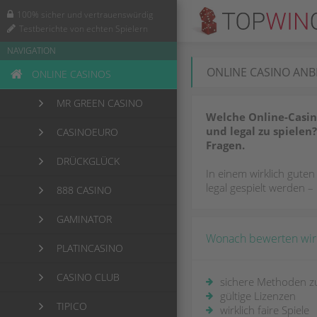
100% sicher und vertrauenswürdig
Testberichte von echten Spielern
NAVIGATION
ONLINE CASINO ANB
ONLINE CASINOS
MR GREEN CASINO
Welche Online-Casino
und legal zu spielen
CASINOEURO
Fragen.
DRÜCKGLÜCK
In einem wirklich gute
legal gespielt werden 
888 CASINO
GAMINATOR
Wonach bewerten wir 
PLATINCASINO
CASINO CLUB
sichere Methoden z
gültige Lizenzen
TIPICO
wirklich faire Spiele