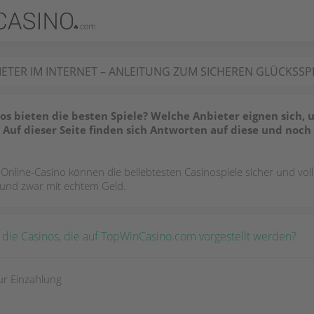
IETER IM INTERNET – ANLEITUNG ZUM SICHEREN GLÜCKSSP
s bieten die besten Spiele? Welche Anbieter eignen sich, 
? Auf dieser Seite finden sich Antworten auf diese und noc
n Online-Casino können die beliebtesten Casinospiele sicher und v
– und zwar mit echtem Geld.
die Casinos, die auf TopWinCasino.com vorgestellt werden?
ur Einzahlung