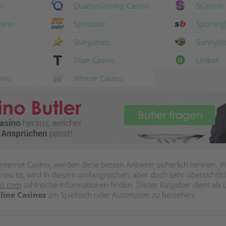
o
QuasarGaming Casino
SCasino
asino
Spintastic
Sporting
Stargames
Sunnypla
Titan Casino
Unibet
sino
Winner Casino
nternet Casino, werden diese besten Anbieter sicherlich kennen. W
 neu ist, wird in diesem umfangreichen, aber doch sehr übersichtli
no.com
zahlreiche Informationen finden. Dieser Ratgeber dient als L
line Casinos
am Spieltisch oder Automaten zu bestehen.