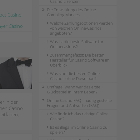
Casino Lizenzen
Die Entwicklung des Online
bet Casino
Gambling Marktes
Welche Zahlungsoptionen werden
yer Casino
von welchen Online-Casinos
angeboten?
Was ist die beste Software für
Onlinecasinos?
Zusammengefasst: Die besten
Hersteller für Casino Software im
Überblick
Was sind die besten Online-
Casinos ohne Download?
Umfrage: Wann war das erste
Glücksspiel in Ihrem Leben?
Online Casino FAQ - häufig gestellte
er in der
Fragen und Antworten (FAQ)
chen Casino-
Wie finde ich das richtige Online
eitfaden,
Casino?
Ist es illegal im Online Casino zu
spielen?