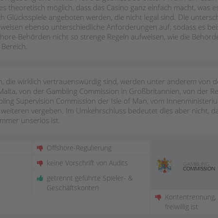
t es theoretisch möglich, dass das Casino ganz einfach macht, was es 
h Glücksspiele angeboten werden, die nicht legal sind. Die untersc
eisen ebenso unterschiedliche Anforderungen auf, sodass es bei
fshore-Behörden nicht so strenge Regeln aufweisen, wie die Behörd
Bereich.
n, die wirklich vertrauenswürdig sind, werden unter anderem von de
Malta, von der Gambling Commission in Großbritannien, von der R
bling Supervision Commission der Isle of Man, vom Innenministeri
 weiteren vergeben. Im Umkehrschluss bedeutet dies aber nicht, d
immer unseriös ist.
Offshore-Regulierung
keine Vorschrift von Audits
getrennt geführte Spieler- &
Geschäftskonten
Kontentrennung, 
freiwillig ist