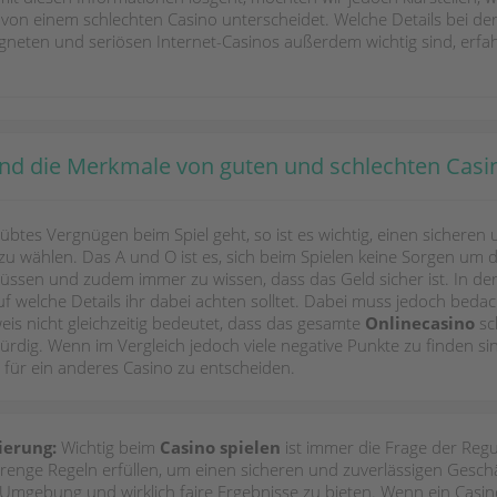
von einem schlechten Casino unterscheidet. Welche Details bei de
igneten und seriösen Internet-Casinos außerdem wichtig sind, erfah
ind die Merkmale von guten und schlechten Casi
btes Vergnügen beim Spiel geht, so ist es wichtig, einen sicheren
 zu wählen. Das A und O ist es, sich beim Spielen keine Sorgen um
üssen und zudem immer zu wissen, dass das Geld sicher ist. In de
auf welche Details ihr dabei achten solltet. Dabei muss jedoch beda
eis nicht gleichzeitig bedeutet, dass das gesamte
Onlinecasino
sch
rdig. Wenn im Vergleich jedoch viele negative Punkte zu finden sin
ch für ein anderes Casino zu entscheiden.
ierung:
Wichtig beim
Casino spielen
ist immer die Frage der Regu
renge Regeln erfüllen, um einen sicheren und zuverlässigen Geschä
 Umgebung und wirklich faire Ergebnisse zu bieten. Wenn ein Casin