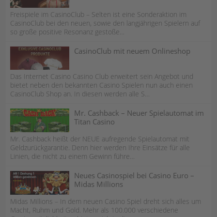
Freispiele im CasinoClub – Selten ist eine Sonderaktion im
ROULETTE
CasinoClub bei den neuen, sowie den langjährigen Spielern auf
so große positive Resonanz gestoße…
CasinoClub mit neuem Onlineshop
POKER
Das Internet Casino Casino Club erweitert sein Angebot und
bietet neben den bekannten Casino Spielen nun auch einen
CasinoClub Shop an. In diesen werden alle S…
INFORMATIONEN
Mr. Cashback – Neuer Spielautomat im
NEWS
Titan Casino
Mr. Cashback heißt der NEUE aufregende Spielautomat mit
Geldzurückgarantie. Denn hier werden Ihre Einsätze für alle
Linien, die nicht zu einem Gewinn führe…
SOFTWARE
Neues Casinospiel bei Casino Euro –
Midas Millions
Midas Millions – In dem neuen Casino Spiel dreht sich alles um
ZAHLUNGSANBIETER
Macht, Ruhm und Gold. Mehr als 100.000 verschiedene