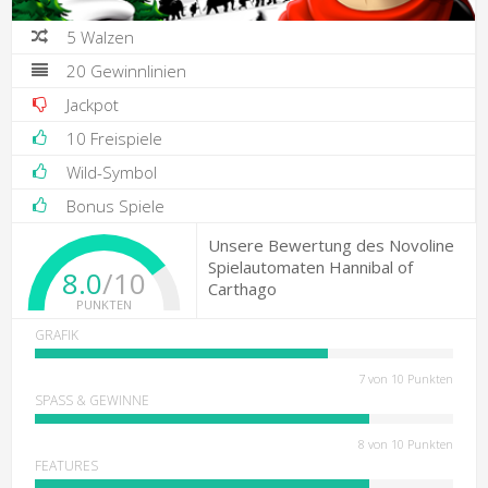
5 Walzen
GAMINATOR
20 Gewinnlinien
Jackpot
PLATINCASINO
10 Freispiele
Wild-Symbol
Bonus Spiele
CASINO
Unsere Bewertung des Novoline
CLUB
Spielautomaten Hannibal of
8.0
/10
Carthago
PUNKTEN
TIPICO
GRAFIK
7 von 10 Punkten
SPASS & GEWINNE
JOYLAND
CASINO
8 von 10 Punkten
FEATURES