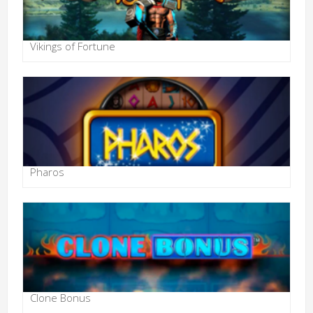
Vikings of Fortune
Pharos
Clone Bonus