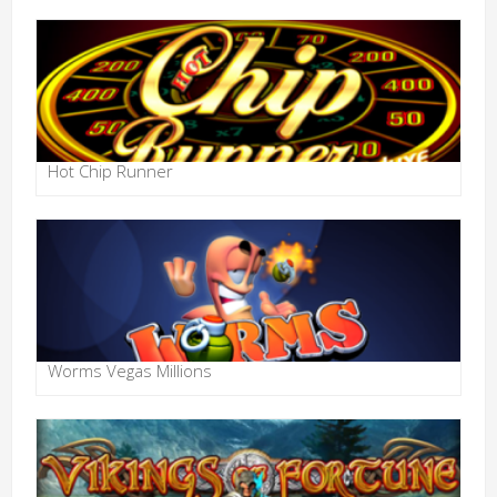
Hot Chip Runner
Worms Vegas Millions