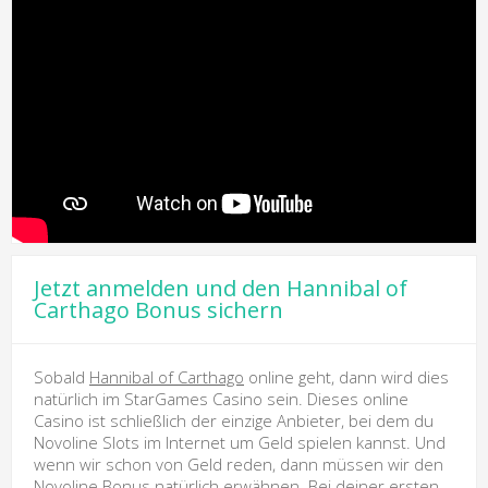
Jetzt anmelden und den Hannibal of
Carthago Bonus sichern
Sobald
Hannibal of Carthago
online geht, dann wird dies
natürlich im StarGames Casino sein. Dieses online
Casino ist schließlich der einzige Anbieter, bei dem du
Novoline Slots im Internet um Geld spielen kannst. Und
wenn wir schon von Geld reden, dann müssen wir den
Novoline Bonus natürlich erwähnen. Bei deiner ersten