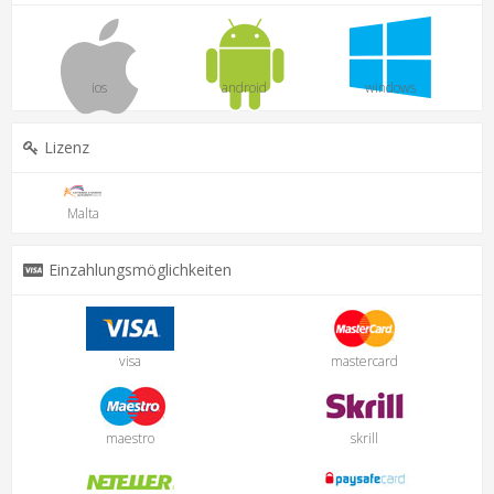
ios
android
windows
Lizenz
Malta
Einzahlungsmöglichkeiten
visa
mastercard
maestro
skrill