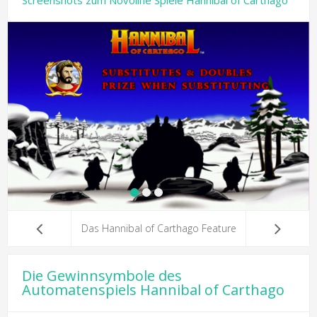
Screenshots zum Novoline Spiele Hannibal of Carthago
CASINO
BUTLER
CASINO
AKTIONEN
HANDY
CASINOS
Das Hannibal of Carthago Feature
PAYPAL
CASINOS
Die Gewinnsymbole des
Automatenspiels Hannibal of Carthago