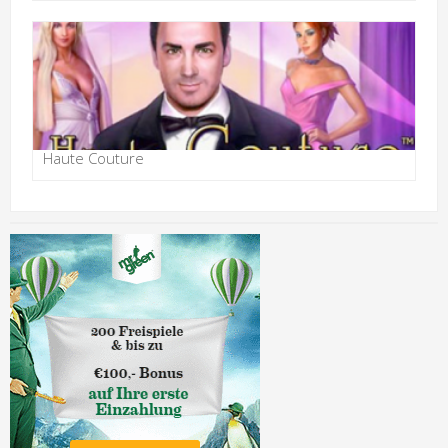
Haute Couture