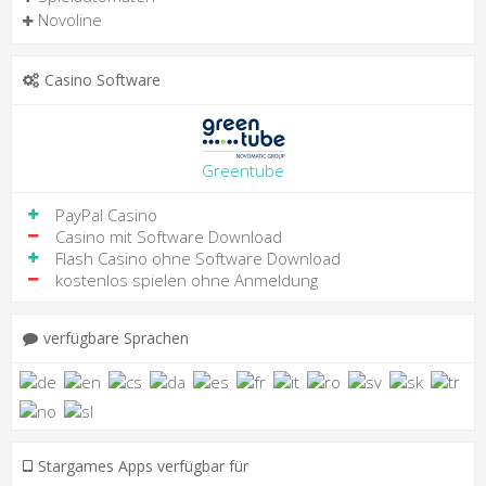
Novoline
Casino Software
Greentube
PayPal Casino
Casino mit Software Download
Flash Casino ohne Software Download
kostenlos spielen ohne Anmeldung
verfügbare Sprachen
Stargames Apps verfügbar für