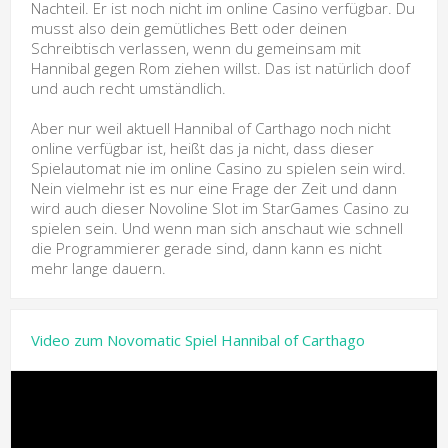
Nachteil. Er ist noch nicht im online Casino verfügbar. Du
musst also dein gemütliches Bett oder deinen
Schreibtisch verlassen, wenn du gemeinsam mit
Hannibal gegen Rom ziehen willst. Das ist natürlich doof
und auch recht umständlich.
Aber nur weil aktuell Hannibal of Carthago noch nicht
online verfügbar ist, heißt das ja nicht, dass dieser
Spielautomat nie im online Casino zu spielen sein wird.
Nein vielmehr ist es nur eine Frage der Zeit und dann
wird auch dieser Novoline Slot im StarGames Casino zu
spielen sein. Und wenn man sich anschaut wie schnell
die Programmierer gerade sind, dann kann es nicht
mehr lange dauern.
Video zum Novomatic Spiel Hannibal of Carthago