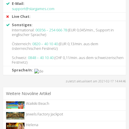
E-Mail:
support@stargames.com
Live Chat:
Sonstiges:
International:
00356 – 254 666 78
(EUR 0,045/min., Support in
englischer Sprache)
Österreich:
0820 – 40 10 40
(EUR 0,13/min. aus dem
österreichischen Festnetz)
Schweiz:
0848 – 40 10 40
(CHF 0,11/min. aus dem schweizerischen
Festnetz)
Sprache/n:
zuletzt aktualisiert am 2021-02-17 14:44:46
Weitere Novoline Artikel
Waikiki Beach
Jewels Factory Jackpot
Helena