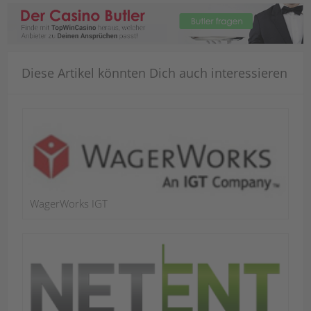
Diese Artikel könnten Dich auch interessieren
WagerWorks IGT