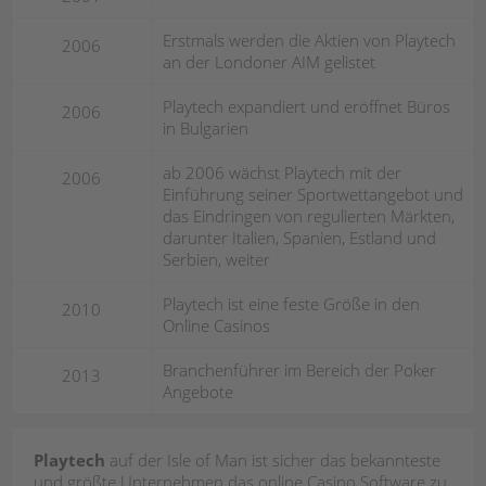
GAMINATOR
Erstmals werden die Aktien von Playtech
2006
an der Londoner AIM gelistet
Playtech expandiert und eröffnet Büros
2006
in Bulgarien
PLATINCASINO
ab 2006 wächst Playtech mit der
2006
Einführung seiner Sportwettangebot und
das Eindringen von regulierten Märkten,
CASINO
darunter Italien, Spanien, Estland und
CLUB
Serbien, weiter
Playtech ist eine feste Größe in den
2010
Online Casinos
TIPICO
Branchenführer im Bereich der Poker
2013
Angebote
JOYLAND
CASINO
Playtech
auf der Isle of Man ist sicher das bekannteste
und größte Unternehmen das online Casino Software zu