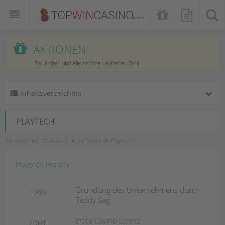
NAVIGATION
ONLINE
CASINOS
AKTIONEN
MR
Hier klicken und alle Aktionen auf einen Blick
GREEN
CASINO
Inhaltsverzeichnis
CASINOEURO
Playtech
PLAYTECH
Playtech online Casino Spiele
Casino Anbieter die Playtech als Software nutzen
Sie sind hier:
Startseite
Software
Playtech
Playtech Casinos im Internet
DRÜCKGLÜCK
Playtech History
Gründung des Unternehmens durch
1999
888
Teddy Sag
CASINO
Erste Casino Lizenz
2001