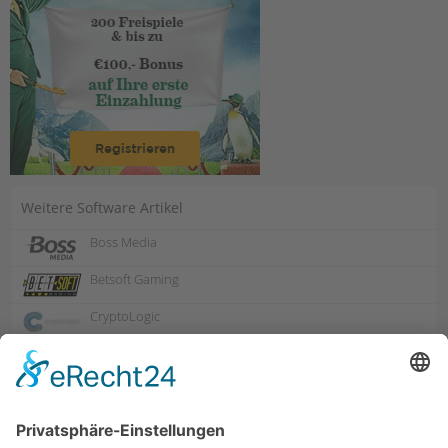
Weitere Software Artikel
Boss Media
Betsoft Gaming
CryptoLogic
edict eGaming
Playtech
Novomatic