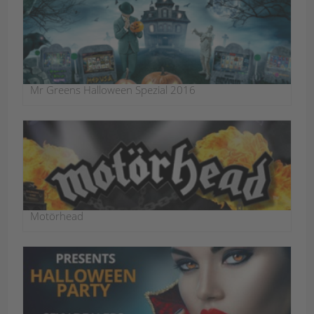
Mr Greens Halloween Spezial 2016
Motörhead