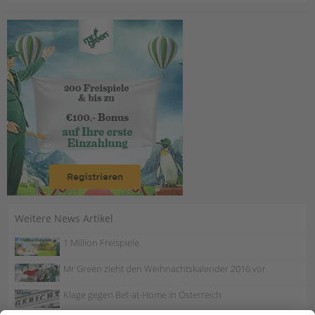
Weitere News Artikel
1 Million Freispiele
Mr Green zieht den Weihnachtskalender 2016 vor
Klage gegen Bet-at-Home in Österreich