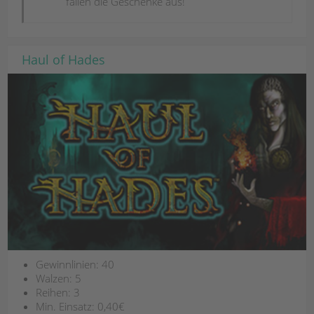
fallen die Geschenke aus!
STAKE7
CASINO
Haul of Hades
MYBET
CASINO
SPIELE
SPIELAUTOMATEN
Gewinnlinien: 40
Walzen: 5
BLACKJACK
Reihen: 3
Min. Einsatz: 0,40€