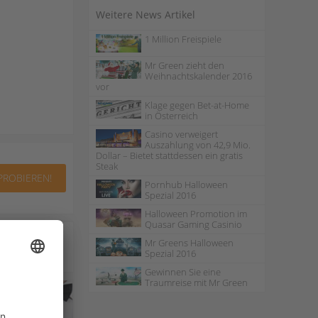
Weitere News Artikel
1 Million Freispiele
Mr Green zieht den
Weihnachtskalender 2016
vor
Klage gegen Bet-at-Home
in Österreich
Casino verweigert
Auszahlung von 42,9 Mio.
Dollar – Bietet stattdessen ein gratis
Steak
PROBIEREN!
Pornhub Halloween
Spezial 2016
Halloween Promotion im
Quasar Gaming Casinio
Mr Greens Halloween
Spezial 2016
Gewinnen Sie eine
Traumreise mit Mr Green