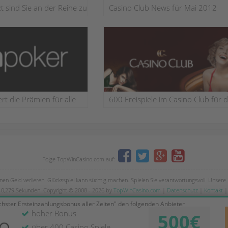
t sind Sie an der Reihe zu
Casino Club News für Mai 2012
rt die Prämien für alle
600 Freispiele im Casino Club für d
verbessert die Prämien für
Folge TopWinCasino.com auf:
nnen Geld verlieren. Glücksspiel kann süchtig machen. Spielen Sie verantwortungsvoll. Unsere
n 0,279 Sekunden. Copyright © 2008 - 2026 by
TopWinCasino.com
|
Datenschutz
|
Kontakt
chster Ersteinzahlungsbonus aller Zeiten" den folgenden Anbieter
Unsere Partner sind lizensiert durch:
hoher Bonus
500€
über 400 Casino Spiele