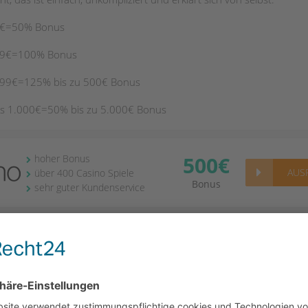
9€=50% Bonus
199€=100% Bonus
999€=125% bis zu 500€ Bonus
ls 1.000€=50% bis zu 5.000€ Bonus
500€
hoher Bonus
AUS
über 400 Casino Spiele
Bonus
sehr guter Kundenservice
2.300 mal gelesen
Facebook
Twitter