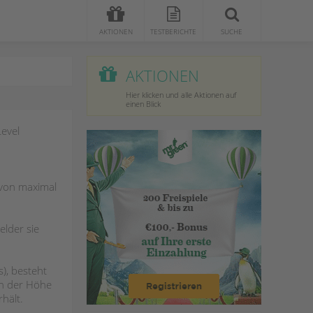
AKTIONEN
TESTBERICHTE
SUCHE
AKTIONEN
Hier klicken und alle Aktionen auf
einen Blick
Level
 von maximal
elder sie
), besteht
on der Höhe
hält.