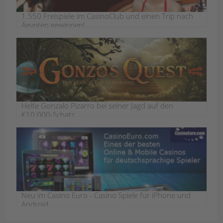
1.550 Freispiele im CasinoClub und einen Trip nach
Ägypten gewinnen!
Helfe Gonzalo Pizarro bei seiner Jagd auf den
€10.000-Schatz.
Neu im Casino Euro - Casino Spiele für iPhone und
Android