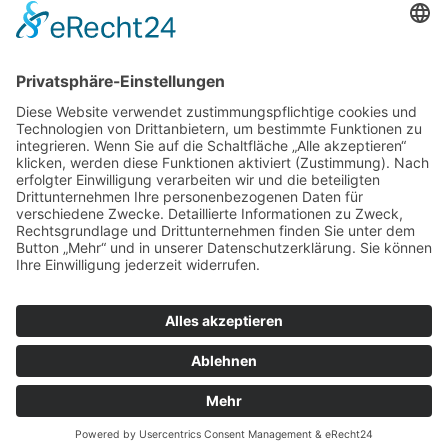
Bietet stattdessen ein gratis Steak
Pornhub Halloween Spezial 2016
Halloween Promotion im Quasar Gaming Casinio
Mr Greens Halloween Spezial 2016
Gewinnen Sie eine Traumreise mit Mr Green
Folge TopWinCasino.com auf:
Warnung: Glücksspiel birgt Risiken. Sie können Geld verlieren. Glücksspiel kann
süchtig machen. Spielen Sie verantwortungsvoll. Unsere Mitglieder
müssen 18
Jahre oder älter sein
.
Erzeugt in 0,265 Sekunden. Copyright © 2008 - 2026 by
TopWinCasino.com
|
250€
Datenschutz
|
Kontakt
|
Über Uns
Bonus
Unsere Partner sind lizensiert durch:
JETZT AUSPROBIEREN!