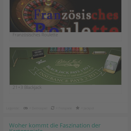
ROULETTE
Französisches Roulette
POKER
INFORMATIONEN
NEWS
21+3 Blackjack
SOFTWARE
Legende:
= Demospiel
= Freispiele
= Jackpot
Woher kommt die Faszination der
ZAHLUNGSANBIETER