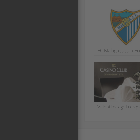
FC Malaga gegen Bo
Valentinstag: Freisp
Verliebten