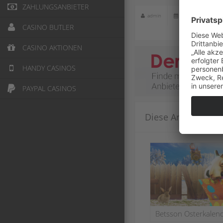
ZAHLUNGSANBIETER
admin
28.03.2013
CASINO BUTLER
CASINO AKTIONEN
HANDY CASINOS
PAYPAL CASINOS
Diese Artikel könn
Betsson Osterkalen