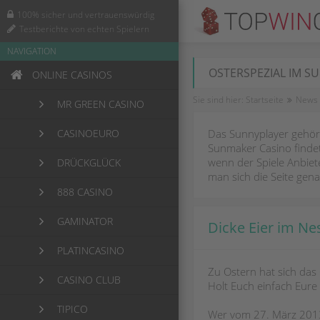
100% sicher und vertrauenswürdig
Testberichte von echten Spielern
NAVIGATION
OSTERSPEZIAL IM S
ONLINE CASINOS
Sie sind hier:
Startseite
News
MR GREEN CASINO
CASINOEURO
Das Sunnyplayer gehört
Sunmaker Casino findet
wenn der Spiele Anbiete
DRÜCKGLÜCK
man sich die Seite gena
888 CASINO
GAMINATOR
Dicke Eier im Ne
PLATINCASINO
Zu Ostern hat sich das
CASINO CLUB
Holt Euch einfach Eure
TIPICO
Wer vom 27. März 2013