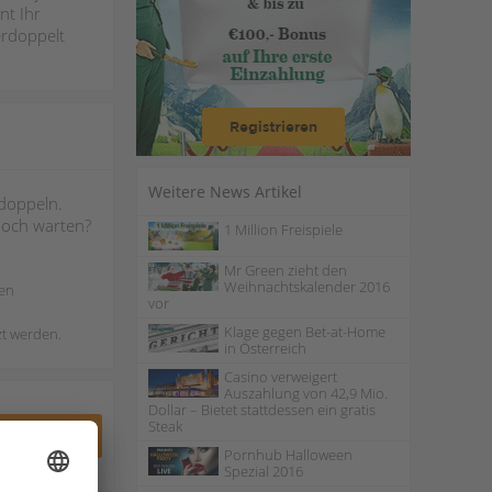
nt Ihr
erdoppelt
Weitere News Artikel
doppeln.
 noch warten?
1 Million Freispiele
Mr Green zieht den
Weihnachtskalender 2016
ten
vor
Klage gegen Bet-at-Home
t werden.
in Österreich
Casino verweigert
Auszahlung von 42,9 Mio.
Dollar – Bietet stattdessen ein gratis
Steak
PROBIEREN!
Pornhub Halloween
Spezial 2016