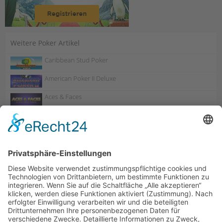
Weitere Poker Artikel
Caribbean Stud Poker
American Poker II Deluxe
Aces & Faces
Marilyn’s Poker II™
Poker Rechner
Poker Turniere
Texas Hold’em Spielregeln
Poker Hände