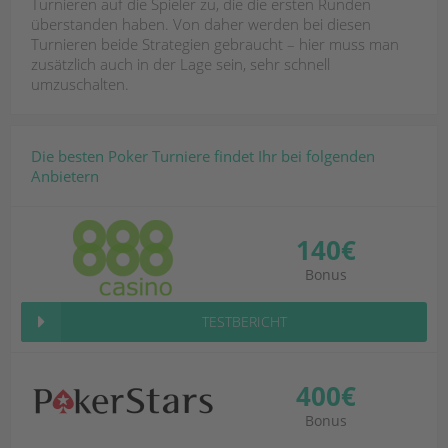
Turnieren auf die Spieler zu, die die ersten Runden
überstanden haben. Von daher werden bei diesen
Turnieren beide Strategien gebraucht – hier muss man
zusätzlich auch in der Lage sein, sehr schnell
umzuschalten.
Die besten Poker Turniere findet Ihr bei folgenden
Anbietern
140€
Bonus
TESTBERICHT
400€
Bonus