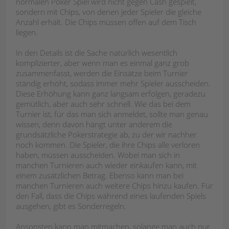
normalen Poker Spiel wird nicht gegen Cash gespielt,
sondern mit Chips, von denen jeder Spieler die gleiche
STAKE7
Anzahl erhält. Die Chips müssen offen auf dem Tisch
CASINO
liegen.
In den Details ist die Sache natürlich wesentlich
komplizierter, aber wenn man es einmal ganz grob
MYBET
zusammenfasst, werden die Einsätze beim Turnier
ständig erhöht, sodass immer mehr Spieler ausscheiden.
Diese Erhöhung kann ganz langsam erfolgen, geradezu
gemütlich, aber auch sehr schnell. Wie das bei dem
CASINO
Turnier ist, für das man sich anmeldet, sollte man genau
SPIELE
wissen, denn davon hängt unter anderem die
grundsätzliche Pokerstrategie ab, zu der wir nachher
noch kommen. Die Spieler, die ihre Chips alle verloren
haben, müssen ausscheiden. Wobei man sich in
SPIELAUTOMATEN
manchen Turnieren auch wieder einkaufen kann, mit
einem zusätzlichen Betrag. Ebenso kann man bei
manchen Turnieren auch weitere Chips hinzu kaufen. Für
den Fall, dass die Chips während eines laufenden Spiels
BLACKJACK
ausgehen, gibt es Sonderregeln.
Ansonsten kann man mitmachen, solange man auch nur