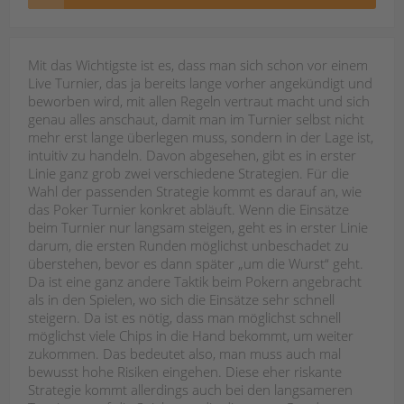
Mit das Wichtigste ist es, dass man sich schon vor einem
Live Turnier, das ja bereits lange vorher angekündigt und
beworben wird, mit allen Regeln vertraut macht und sich
genau alles anschaut, damit man im Turnier selbst nicht
mehr erst lange überlegen muss, sondern in der Lage ist,
intuitiv zu handeln. Davon abgesehen, gibt es in erster
Linie ganz grob zwei verschiedene Strategien. Für die
Wahl der passenden Strategie kommt es darauf an, wie
das Poker Turnier konkret abläuft. Wenn die Einsätze
beim Turnier nur langsam steigen, geht es in erster Linie
darum, die ersten Runden möglichst unbeschadet zu
überstehen, bevor es dann später „um die Wurst“ geht.
Da ist eine ganz andere Taktik beim Pokern angebracht
als in den Spielen, wo sich die Einsätze sehr schnell
steigern. Da ist es nötig, dass man möglichst schnell
möglichst viele Chips in die Hand bekommt, um weiter
zukommen. Das bedeutet also, man muss auch mal
bewusst hohe Risiken eingehen. Diese eher riskante
Strategie kommt allerdings auch bei den langsameren