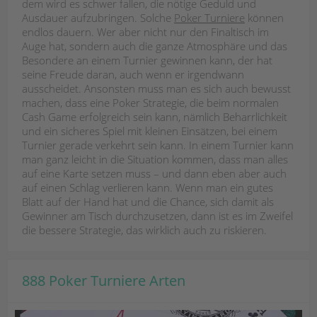
dem wird es schwer fallen, die nötige Geduld und
Ausdauer aufzubringen. Solche
Poker Turniere
können
endlos dauern. Wer aber nicht nur den Finaltisch im
Auge hat, sondern auch die ganze Atmosphäre und das
Besondere an einem Turnier gewinnen kann, der hat
seine Freude daran, auch wenn er irgendwann
ausscheidet. Ansonsten muss man es sich auch bewusst
machen, dass eine Poker Strategie, die beim normalen
Cash Game erfolgreich sein kann, nämlich Beharrlichkeit
und ein sicheres Spiel mit kleinen Einsätzen, bei einem
Turnier gerade verkehrt sein kann. In einem Turnier kann
man ganz leicht in die Situation kommen, dass man alles
auf eine Karte setzen muss – und dann eben aber auch
auf einen Schlag verlieren kann. Wenn man ein gutes
Blatt auf der Hand hat und die Chance, sich damit als
Gewinner am Tisch durchzusetzen, dann ist es im Zweifel
die bessere Strategie, das wirklich auch zu riskieren.
888 Poker Turniere Arten