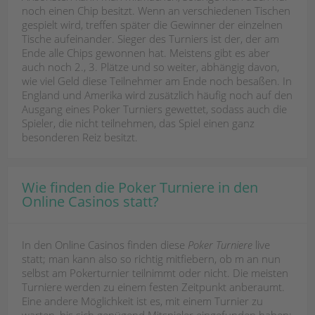
noch einen Chip besitzt. Wenn an verschiedenen Tischen
gespielt wird, treffen später die Gewinner der einzelnen
ROULETTE
Tische aufeinander. Sieger des Turniers ist der, der am
Ende alle Chips gewonnen hat. Meistens gibt es aber
auch noch 2., 3. Plätze und so weiter, abhängig davon,
wie viel Geld diese Teilnehmer am Ende noch besaßen. In
POKER
England und Amerika wird zusätzlich häufig noch auf den
Ausgang eines Poker Turniers gewettet, sodass auch die
Spieler, die nicht teilnehmen, das Spiel einen ganz
besonderen Reiz besitzt.
INFORMATIONEN
NEWS
Wie finden die Poker Turniere in den
Online Casinos statt?
SOFTWARE
In den Online Casinos finden diese
Poker Turniere
live
statt; man kann also so richtig mitfiebern, ob m an nun
selbst am Pokerturnier teilnimmt oder nicht. Die meisten
Turniere werden zu einem festen Zeitpunkt anberaumt.
ZAHLUNGSANBIETER
Eine andere Möglichkeit ist es, mit einem Turnier zu