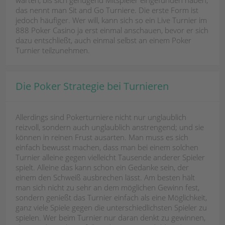
warten, bis sich genügend Mitspieler eingefunden haben;
das nennt man Sit and Go Turniere. Die erste Form ist
jedoch häufiger. Wer will, kann sich so ein Live Turnier im
888 Poker Casino ja erst einmal anschauen, bevor er sich
CASINO
dazu entschließt, auch einmal selbst an einem Poker
BUTLER
Turnier teilzunehmen.
CASINO
Die Poker Strategie bei Turnieren
AKTIONEN
Allerdings sind Pokerturniere nicht nur unglaublich
HANDY
reizvoll, sondern auch unglaublich anstrengend; und sie
CASINOS
können in reinen Frust ausarten. Man muss es sich
einfach bewusst machen, dass man bei einem solchen
Turnier alleine gegen vielleicht Tausende anderer Spieler
spielt. Alleine das kann schon ein Gedanke sein, der
PAYPAL
CASINOS
einem den Schweiß ausbrechen lässt. Am besten hält
man sich nicht zu sehr an dem möglichen Gewinn fest,
sondern genießt das Turnier einfach als eine Möglichkeit,
ganz viele Spiele gegen die unterschiedlichsten Spieler zu
spielen. Wer beim Turnier nur daran denkt zu gewinnen,