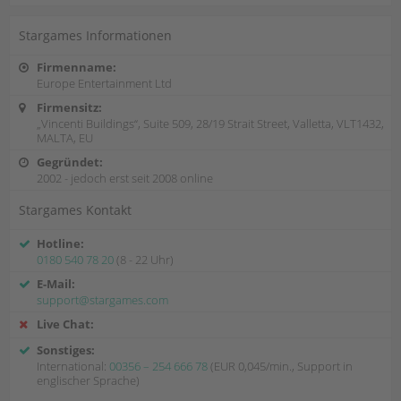
Stargames Informationen
Firmenname:
Europe Entertainment Ltd
Firmensitz:
„Vincenti Buildings“, Suite 509, 28/19 Strait Street, Valletta, VLT1432,
MALTA, EU
Gegründet:
2002 - jedoch erst seit 2008 online
Stargames Kontakt
Hotline:
0180 540 78 20
(8 - 22 Uhr)
E-Mail:
support@stargames.com
Live Chat:
Sonstiges:
International:
00356 – 254 666 78
(EUR 0,045/min., Support in
englischer Sprache)