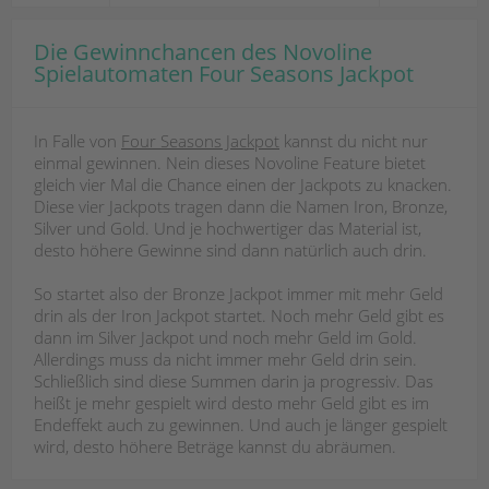
Spielautomaten Four Seasons
Die Gewinnchancen des Novoline
Spielautomaten Four Seasons Jackpot
Jackpot
In Falle von
Four Seasons Jackpot
kannst du nicht nur
einmal gewinnen. Nein dieses Novoline Feature bietet
gleich vier Mal die Chance einen der Jackpots zu knacken.
Diese vier Jackpots tragen dann die Namen Iron, Bronze,
Silver und Gold. Und je hochwertiger das Material ist,
desto höhere Gewinne sind dann natürlich auch drin.
So startet also der Bronze Jackpot immer mit mehr Geld
drin als der Iron Jackpot startet. Noch mehr Geld gibt es
dann im Silver Jackpot und noch mehr Geld im Gold.
Allerdings muss da nicht immer mehr Geld drin sein.
Schließlich sind diese Summen darin ja progressiv. Das
heißt je mehr gespielt wird desto mehr Geld gibt es im
Endeffekt auch zu gewinnen. Und auch je länger gespielt
wird, desto höhere Beträge kannst du abräumen.