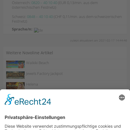
Österreich:
0820 – 40 10 40
(EUR 0,13/min. aus dem
österreichischen Festnetz)
Schweiz:
0848 – 40 10 40
(CHF 0,11/min. aus dem schweizerischen
Festnetz)
Sprache/n:
zuletzt aktualisiert am 2021-02-17 14:44:46
Weitere Novoline Artikel
Waikiki Beach
Jewels Factory Jackpot
Helena
Grand Slam Casino
Gold of the Nymphs
Gold of China
Express Bonus