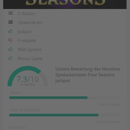
GAMINATOR
5 Walzen
Gewinnlinien
Jackpot
PLATINCASINO
Freispiele
Wild-Symbol
Bonus Spiele
CASINO
CLUB
Unsere Bewertung des Novoline
Spielautomaten Four Seasons
7.3
/10
Jackpot
PUNKTEN
TIPICO
GRAFIK
7 von 10 Punkten
SPASS & GEWINNE
JOYLAND
CASINO
8 von 10 Punkten
FEATURES