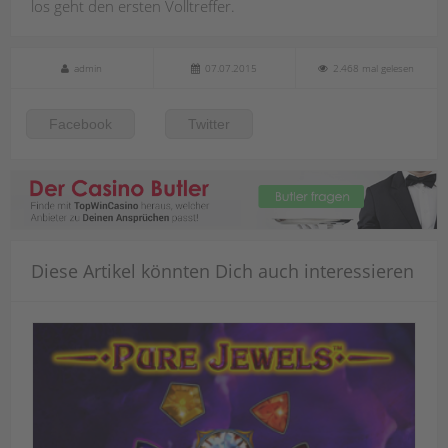
los geht den ersten Volltreffer.
admin
07.07.2015
2.468 mal gelesen
Facebook
Twitter
Diese Artikel könnten Dich auch interessieren