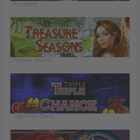
Pure Jewels
Treasure Seasons
Triple Triple Chance