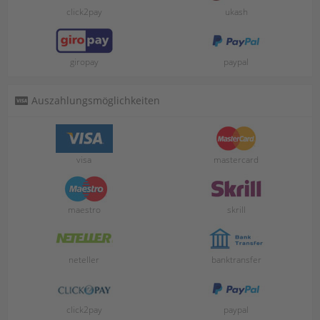
click2pay
ukash
giropay
paypal
Auszahlungsmöglichkeiten
visa
mastercard
maestro
skrill
neteller
banktransfer
click2pay
paypal