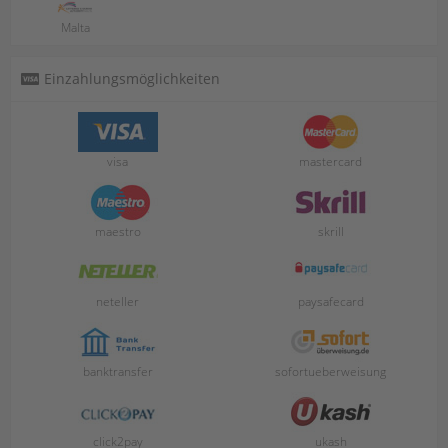
Malta
Einzahlungsmöglichkeiten
visa
mastercard
maestro
skrill
neteller
paysafecard
banktransfer
sofortueberweisung
click2pay
ukash