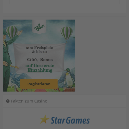
Fakten zum Casino