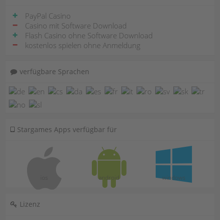
PayPal Casino
Casino mit Software Download
Flash Casino ohne Software Download
kostenlos spielen ohne Anmeldung
verfügbare Sprachen
Stargames Apps verfügbar für
ios
android
windows
Lizenz