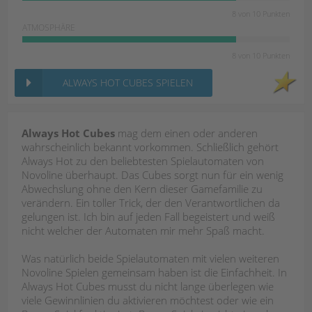
8 von 10 Punkten
STAKE7
ATMOSPHÄRE
CASINO
8 von 10 Punkten
ALWAYS HOT CUBES SPIELEN
MYBET
Always Hot Cubes
mag dem einen oder anderen
wahrscheinlich bekannt vorkommen. Schließlich gehört
CASINO
SPIELE
Always Hot zu den beliebtesten Spielautomaten von
Novoline überhaupt. Das Cubes sorgt nun für ein wenig
Abwechslung ohne den Kern dieser Gamefamilie zu
verändern. Ein toller Trick, der den Verantwortlichen da
SPIELAUTOMATEN
gelungen ist. Ich bin auf jeden Fall begeistert und weiß
nicht welcher der Automaten mir mehr Spaß macht.
Was natürlich beide Spielautomaten mit vielen weiteren
Novoline Spielen gemeinsam haben ist die Einfachheit. In
BLACKJACK
Always Hot Cubes musst du nicht lange überlegen wie
viele Gewinnlinien du aktivieren möchtest oder wie ein