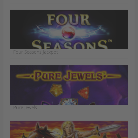
Four Seasons Jackpot
Pure Jewels