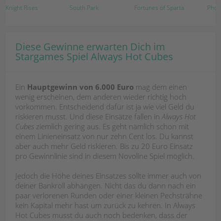
k Knight Rises
South Park
Fortunes of Sparta
Phoe
CASINO
BUTLER
Diese Gewinne erwarten Dich im
Stargames Spiel Always Hot Cubes
CASINO
AKTIONEN
Ein
Hauptgewinn von 6.000 Euro
mag dem einen
wenig erscheinen, dem anderen wieder richtig hoch
vorkommen. Entscheidend dafür ist ja wie viel Geld du
riskieren musst. Und diese Einsätze fallen in
Always Hot
HANDY
Cubes
ziemlich gering aus. Es geht nämlich schon mit
CASINOS
einem Linieneinsatz von nur zehn Cent los. Du kannst
aber auch mehr Geld riskieren. Bis zu 20 Euro Einsatz
pro Gewinnlinie sind in diesem Novoline Spiel möglich.
PAYPAL
CASINOS
Jedoch die Höhe deines Einsatzes sollte immer auch von
deiner Bankroll abhängen. Nicht das du dann nach ein
paar verlorenen Runden oder einer kleinen Pechsträhne
kein Kapital mehr hast um zurück zu kehren. In Always
Hot Cubes musst du auch noch bedenken, dass der