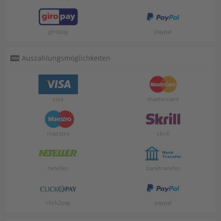
giropay
paypal
Auszahlungsmöglichkeiten
visa
mastercard
maestro
skrill
neteller
banktransfer
click2pay
paypal