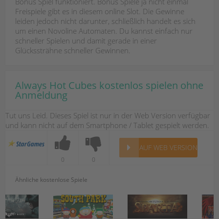
Bonus Spiel funktioniert. Bonus Spiele ja nicht einmal
Freispiele gibt es in diesem online Slot. Die Gewinne
ROULETTE
leiden jedoch nicht darunter, schließlich handelt es sich
um einen Novoline Automaten. Du kannst einfach nur
schneller Spielen und damit gerade in einer
Glückssträhne schneller Gewinnen.
POKER
Always Hot Cubes kostenlos spielen ohne
Anmeldung
INFORMATIONEN
Tut uns Leid. Dieses Spiel ist nur in der Web Version verfügbar
NEWS
und kann nicht auf dem Smartphone / Tablet gespielt werden.
AUF WEB VERSION
0
0
SOFTWARE
WECHSELN
Ähnliche kostenlose Spiele
ZAHLUNGSANBIETER