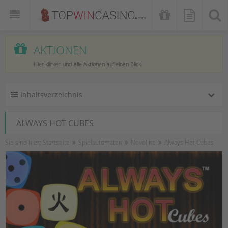
NAVIGATION
ONLINE
CASINOS
AKTIONEN
MR
Hier klicken und alle Aktionen auf einen Blick
GREEN
CASINO
Inhaltsverzeichnis
CASINOEURO
Always Hot Cubes
ALWAYS HOT CUBES
Always Hot Cubes kostenlos spielen ohne Anmeldung
Diese Gewinne erwarten Dich im Stargames Spiel Always Hot Cubes
Sie sind hier:
Startseite
Spielautomaten
Novoline
Always Hot Cubes
Video von Always Hot Cubes im Video
DRÜCKGLÜCK
So spielst Du den Spielautomaten Always Hot Cubes von
Stargames
So sicherst Du dir Deinen Always Hot Cubes Bonus
888
Always Hot Cubes um echtes Geld spielen kannst Du nur bei
CASINO
Stargames