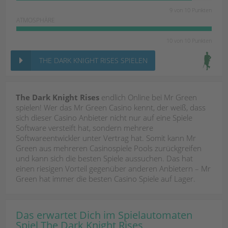
9 von 10 Punkten
STAKE7
ATMOSPHÄRE
CASINO
10 von 10 Punkten
THE DARK KNIGHT RISES SPIELEN
MYBET
The Dark Knight Rises
endlich Online bei Mr Green
spielen! Wer das Mr Green Casino kennt, der weiß, dass
CASINO
SPIELE
sich dieser Casino Anbieter nicht nur auf eine Spiele
Software versteift hat, sondern mehrere
Softwareentwickler unter Vertrag hat. Somit kann Mr
Green aus mehreren Casinospiele Pools zurückgreifen
SPIELAUTOMATEN
und kann sich die besten Spiele aussuchen. Das hat
einen riesigen Vorteil gegenüber anderen Anbietern – Mr
Green hat immer die besten Casino Spiele auf Lager.
BLACKJACK
Das erwartet Dich im Spielautomaten
Spiel The Dark Knight Rises