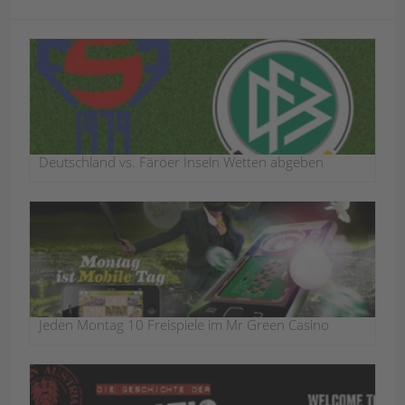
Deutschland vs. Färöer Inseln Wetten abgeben
Jeden Montag 10 Freispiele im Mr Green Casino