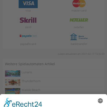
visa
mastercard
skrill
neteller
paysafecard
banktransfer
zuletzt aktualisiert am 2021-02-17 15:32:50
Weitere Spielautomaten Artikel
Lunaris
Thunderhorn
Waikiki Beach
Wild Birthday Blast