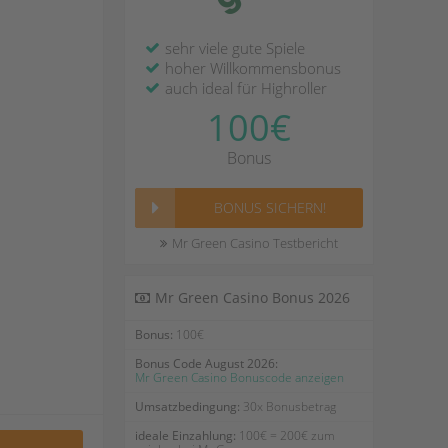
sehr viele gute Spiele
hoher Willkommensbonus
auch ideal für Highroller
100€
Bonus
BONUS SICHERN!
Mr Green Casino Testbericht
Mr Green Casino Bonus 2026
Bonus:
100€
Bonus Code August 2026:
Mr Green Casino Bonuscode anzeigen
Umsatzbedingung:
30x Bonusbetrag
ideale Einzahlung:
100€ = 200€ zum