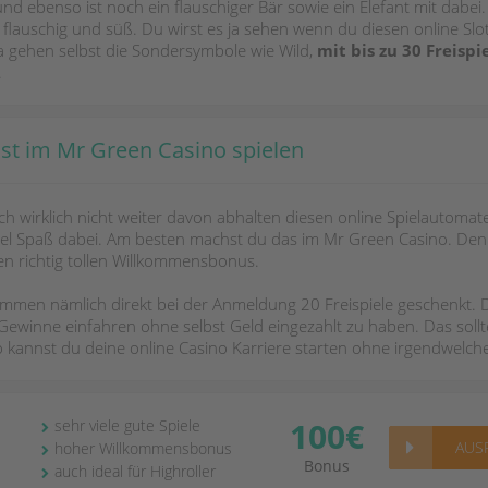
d ebenso ist noch ein flauschiger Bär sowie ein Elefant mit dabei. 
h, flauschig und süß. Du wirst es ja sehen wenn du diesen online Slot
a gehen selbst die Sondersymbole wie Wild,
mit bis zu 30 Freispi
.
ast im Mr Green Casino spielen
ich wirklich nicht weiter davon abhalten diesen online Spielautomat
iel Spaß dabei. Am besten machst du das im Mr Green Casino. Denn
n richtig tollen Willkommensbonus.
ommen nämlich direkt bei der Anmeldung 20 Freispiele geschenkt. 
Gewinne einfahren ohne selbst Geld eingezahlt zu haben. Das soll
 kannst du deine online Casino Karriere starten ohne irgendwelche
100€
sehr viele gute Spiele
AUS
hoher Willkommensbonus
Bonus
auch ideal für Highroller