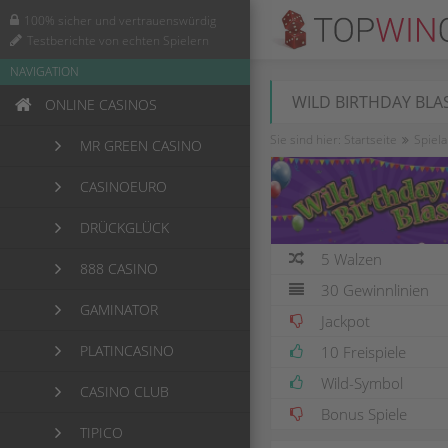
100% sicher und vertrauenswürdig
Testberichte von echten Spielern
NAVIGATION
WILD BIRTHDAY BLA
ONLINE CASINOS
Sie sind hier:
Startseite
Spiel
MR GREEN CASINO
CASINOEURO
DRÜCKGLÜCK
5 Walzen
888 CASINO
30 Gewinnlinien
GAMINATOR
Jackpot
PLATINCASINO
10 Freispiele
Wild-Symbol
CASINO CLUB
Bonus Spiele
TIPICO