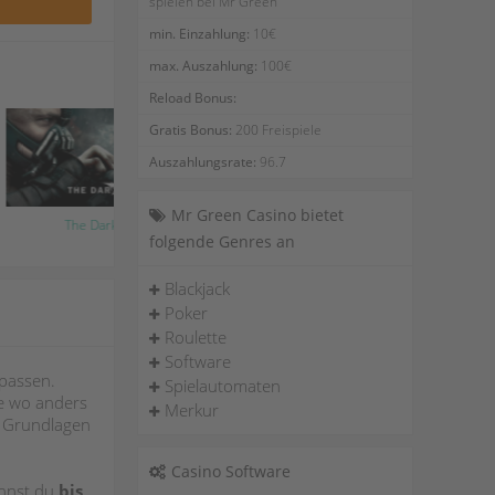
spielen bei Mr Green
min. Einzahlung:
10€
max. Auszahlung:
100€
Reload Bonus:
Gratis Bonus:
200 Freispiele
Auszahlungsrate:
96.7
Mr Green Casino bietet
The Dark Knight Rises
South Park
folgende Genres an
Blackjack
Poker
Roulette
Software
fpassen.
Spielautomaten
te wo anders
Merkur
ie Grundlagen
Casino Software
annst du
bis