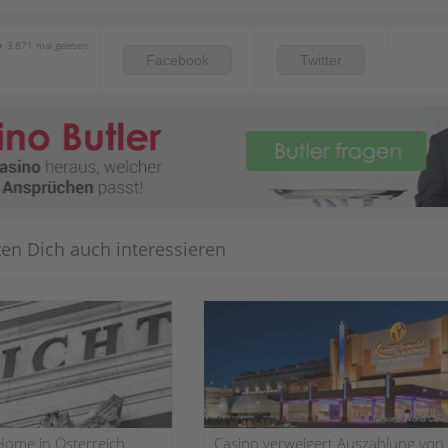
3.871 mal gelesen
Facebook
Twitter
ten Dich auch interessieren
Home in Österreich
Casino verweigert Auszahlung von 