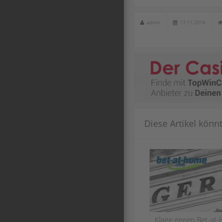
admin
17.11.2016
Diese Artikel könn
Klage gegen Bet-at-