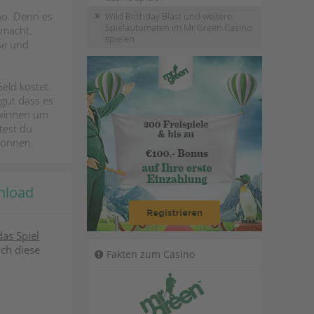
ino. Denn es
Wild Birthday Blast und weitere
Spielautomaten im Mr Green Casino
smacht.
spielen
se und
Geld kostet.
 gut dass es
gewinnen um
test du
können.
nload
as Spiel
ch diese
Fakten zum Casino