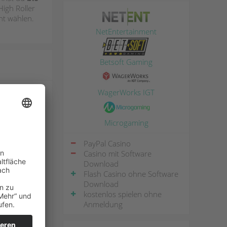
 High Roller
nt wählen.
NetEntertainment
Betsoft Gaming
WagerWorks IGT
Microgaming
PayPal Casino
Casino mit Software
Download
Flash Casino ohne Software
Download
kostenlos spielen ohne
Anmeldung