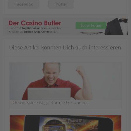
Facebook
Twitter
STAKE7
CASINO
MYBET
Diese Artikel könnten Dich auch interessieren
CASINO
SPIELE
SPIELAUTOMATEN
Online Spiele ist gut für die Gesundheit
BLACKJACK