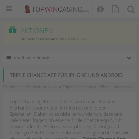
NAVIGATION
ONLINE
CASINOS
AKTIONEN
MR
Hier klicken und alle Aktionen auf einen Blick
GREEN
CASINO
Inhaltsverzeichnis
CASINOEURO
Triple Chance App für iPhone und Android
TRIPLE CHANCE APP FÜR IPHONE UND ANDROID
Endlich ist Sie da – Triple Chance App für iPhone
Dank der Triple Chance App jederzeit auf dem Handy spielen
Sie sind hier:
Startseite
News
Triple Chance App für iPhone und Android
Triple Chance App auch für Android Nutzer
DRÜCKGLÜCK
Triple Chance gehört sicherlich zu den beliebtesten
Merkur Spielautomaten im Internet und in den
Spielhallen. Daher ist es nicht verwunderlich, dass uns
viele Leser fragen, ob es eine Triple Chance App für Ihr
888
CASINO
iPhone oder Ihr Android Smartphone gibt. Aufgrund
dieser großen Resonanz haben wir uns gedacht, dass wir
einen kleinen Beitrag zum Thema „
Triple Chance App