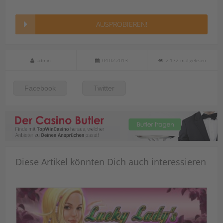
AUSPROBIEREN!
CASINO
BUTLER
admin
04.02.2013
2.172 mal gelesen
CASINO
AKTIONEN
Facebook
Twitter
HANDY
CASINOS
Diese Artikel könnten Dich auch interessieren
PAYPAL
CASINOS