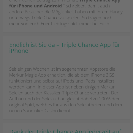
für iPhone und Android
“ schreiben, damit auch
GAMINATOR
andere Besucher die Möglichkeit haben mit Ihrem Handy
unterwegs Triple Chance zu spielen. So tragen noch
mehr von euch Euer Lieblingsspiel immer bei Euch.
PLATINCASINO
Endlich ist Sie da – Triple Chance App für
iPhone
CASINO
CLUB
Seit einigen Wochen ist im sogenannten Appstore die
Merkur Magie App erhältlich, die ab dem iPhone 3GS
funktioniert und selbst auf iPods und iPads installiert
werden kann. In dieser App ist neben einigen Merkur
TIPICO
Spielen auch der Klassiker Triple Chance vertreten. Der
Aufbau und der Spielaufbau gleicht dabei zu 100% dem
original Spiel, welches Ihr aus den Spielotheken und dem
neuen Sunmaker Casino kennt.
JOYLAND
CASINO
Dank der Triple Chance App jederzeit auf