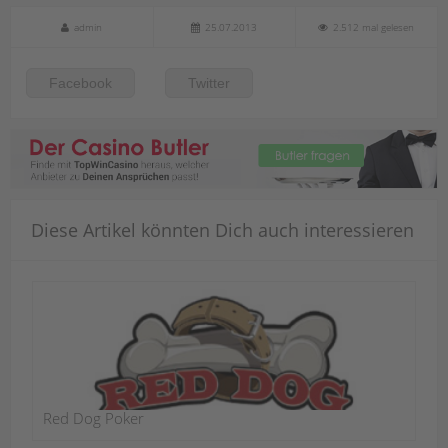
admin
25.07.2013
2.512 mal gelesen
Facebook
Twitter
Diese Artikel könnten Dich auch interessieren
Red Dog Poker