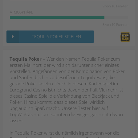
9 von 10 Punkten
STAKE7
ATMOSPHÄRE
CASINO
8 von 10 Punkten
TEQUILA POKER SPIELEN
MYBET
Tequila Poker
– Wer den Namen Tequila Poker zum
ersten Mal hört, der wird sich darunter sicher einiges
CASINO
SPIELE
Vorstellen. Angefangen von der Kombination von Poker
und Saufen bis hin zu besoffenen Tequila Fans, die
gerade Poker spielen. Doch in diesem Kartenspiel im
Eurogrand Casino ist nichts davon der Fall. Vielmehr ist
SPIELAUTOMATEN
dieses Casino Spiel die Verbindung von Blackjack und
Poker. Hinzu kommt, dass dieses Spiel wirklich
unglaublich Spaß macht. Unsere Tester hier auf
TopWinCasino.com konnten die Finger gar nicht davon
lassen.
BLACKJACK
In Tequila Poker wirst du nämlich irgendwann vor die