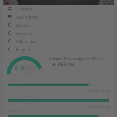
5 Walzen
GAMINATOR
Gewinnlinien
Jackpot
PLATINCASINO
Freispiele
Wild-Symbol
Bonus Spiele
CASINO
Unsere Bewertung des Poker
CLUB
Tequila Poker
8.8
/10
PUNKTEN
TIPICO
GRAFIK
8 von 10 Punkten
SPASS & GEWINNE
JOYLAND
CASINO
10 von 10 Punkten
FEATURES