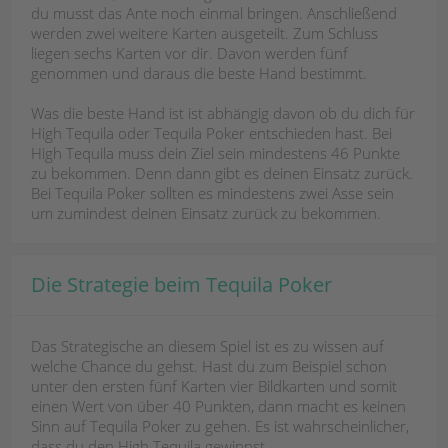
du musst das Ante noch einmal bringen. Anschließend
werden zwei weitere Karten ausgeteilt. Zum Schluss
liegen sechs Karten vor dir. Davon werden fünf
genommen und daraus die beste Hand bestimmt.
Was die beste Hand ist ist abhängig davon ob du dich für
High Tequila oder Tequila Poker entschieden hast. Bei
High Tequila muss dein Ziel sein mindestens 46 Punkte
zu bekommen. Denn dann gibt es deinen Einsatz zurück.
Bei Tequila Poker sollten es mindestens zwei Asse sein
um zumindest deinen Einsatz zurück zu bekommen.
Die Strategie beim Tequila Poker
Das Strategische an diesem Spiel ist es zu wissen auf
welche Chance du gehst. Hast du zum Beispiel schon
unter den ersten fünf Karten vier Bildkarten und somit
einen Wert von über 40 Punkten, dann macht es keinen
Sinn auf Tequila Poker zu gehen. Es ist wahrscheinlicher,
dass du den High Tequila gewinnst.