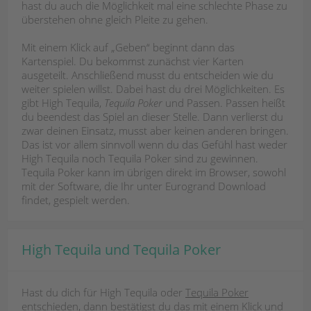
hast du auch die Möglichkeit mal eine schlechte Phase zu
überstehen ohne gleich Pleite zu gehen.
Mit einem Klick auf „Geben“ beginnt dann das
CASINO
BUTLER
Kartenspiel. Du bekommst zunächst vier Karten
ausgeteilt. Anschließend musst du entscheiden wie du
weiter spielen willst. Dabei hast du drei Möglichkeiten. Es
gibt High Tequila,
Tequila Poker
und Passen. Passen heißt
CASINO
du beendest das Spiel an dieser Stelle. Dann verlierst du
AKTIONEN
zwar deinen Einsatz, musst aber keinen anderen bringen.
Das ist vor allem sinnvoll wenn du das Gefühl hast weder
High Tequila noch Tequila Poker sind zu gewinnen.
Tequila Poker kann im übrigen direkt im Browser, sowohl
HANDY
CASINOS
mit der Software, die Ihr unter Eurogrand Download
findet, gespielt werden.
PAYPAL
CASINOS
High Tequila und Tequila Poker
Hast du dich für High Tequila oder
Tequila Poker
entschieden, dann bestätigst du das mit einem Klick und