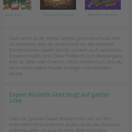
ROULETTE
South Park
Fortunes of Sparta
Wild Birthday Blast
Doch wenn du dir dieses Tableau genau anschaust wirst
POKER
du feststellen, dass du darauf nicht nur die normalen
Kombinationen spielen kannst, sondern auch zusätzliche
Einsätze möglich sind. Diese findest du zum Beispiel ganz
links als Splits oder Drachen. Hinzu kommt noch, dass du
INFORMATIONEN
bis zu sechs eigene Muster festlegen und speichern
NEWS
kannst.
Expert Roulette überzeugt auf ganzer
Linie
SOFTWARE
Solch ein Spiel wie Expert Roulette hört sich auf den
ersten Blick nicht sonderlich anders an als das klassische
ZAHLUNGSANBIETER
online Roulette. Ist es auch nicht. Aber solch eine