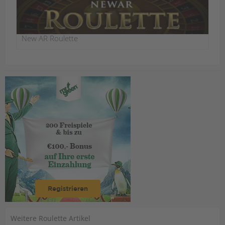
New AR Roulette
Weitere Roulette Artikel