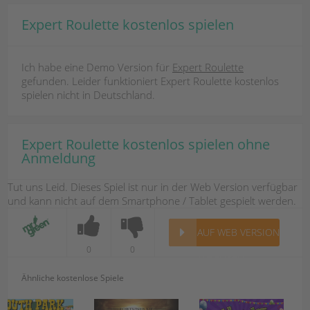
Expert Roulette kostenlos spielen
STAKE7
CASINO
Ich habe eine Demo Version für
Expert Roulette
gefunden. Leider funktioniert Expert Roulette kostenlos
MYBET
spielen nicht in Deutschland.
Expert Roulette kostenlos spielen ohne
CASINO
Anmeldung
SPIELE
Tut uns Leid. Dieses Spiel ist nur in der Web Version verfügbar
und kann nicht auf dem Smartphone / Tablet gespielt werden.
SPIELAUTOMATEN
AUF WEB VERSION
0
0
WECHSELN
BLACKJACK
Ähnliche kostenlose Spiele