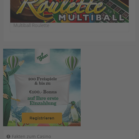
Multiball Roulette
Fakten zum Casino