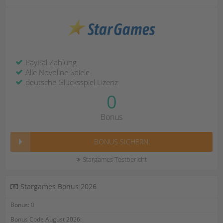
PayPal Zahlung
Alle Novoline Spiele
deutsche Glücksspiel Lizenz
0
Bonus
BONUS SICHERN!
Stargames Testbericht
Stargames Bonus 2026
Bonus:
0
Bonus Code August 2026: