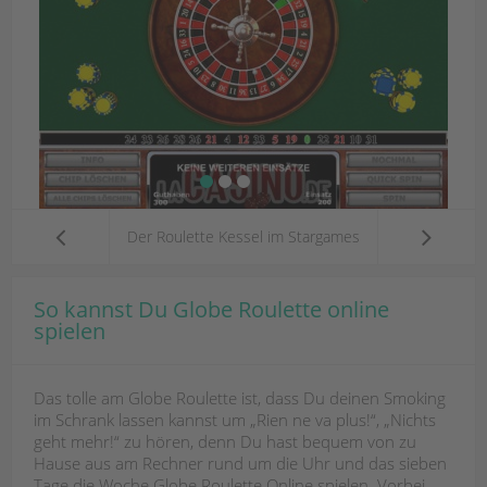
CASINO
BUTLER
CASINO
AKTIONEN
Der Roulette Kessel im Stargames
HANDY
CASINOS
Spiel Globe Roulette
So kannst Du Globe Roulette online
spielen
PAYPAL
CASINOS
Das tolle am Globe Roulette ist, dass Du deinen Smoking
im Schrank lassen kannst um „Rien ne va plus!“, „Nichts
geht mehr!“ zu hören, denn Du hast bequem von zu
Hause aus am Rechner rund um die Uhr und das sieben
Tage die Woche Globe Roulette Online spielen. Vorbei