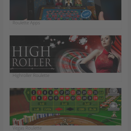
Roulette Apps
Highroller Roulette
Vegas Roulette