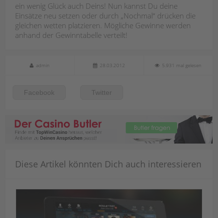
ein wenig Glück auch Deins! Nun kannst Du deine
Einsätze neu setzen oder durch „Nochmal“ drücken die
gleichen wetten platzieren. Mögliche Gewinne werden
anhand der Gewinntabelle verteilt!
admin
28.03.2012
5.931 mal gelesen
Facebook
Twitter
Diese Artikel könnten Dich auch interessieren