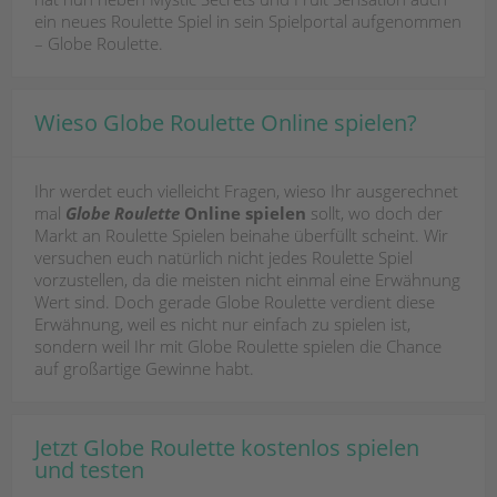
ein neues Roulette Spiel in sein Spielportal aufgenommen
GAMINATOR
– Globe Roulette.
Wieso Globe Roulette Online spielen?
PLATINCASINO
Ihr werdet euch vielleicht Fragen, wieso Ihr ausgerechnet
mal
Globe Roulette
Online spielen
sollt, wo doch der
Markt an Roulette Spielen beinahe überfüllt scheint. Wir
CASINO
CLUB
versuchen euch natürlich nicht jedes Roulette Spiel
vorzustellen, da die meisten nicht einmal eine Erwähnung
Wert sind. Doch gerade Globe Roulette verdient diese
Erwähnung, weil es nicht nur einfach zu spielen ist,
TIPICO
sondern weil Ihr mit Globe Roulette spielen die Chance
auf großartige Gewinne habt.
JOYLAND
Jetzt Globe Roulette kostenlos spielen
CASINO
und testen