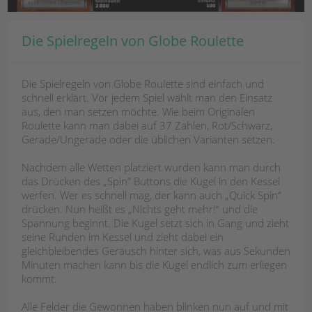
Akzeptieren
Die Spielregeln von Globe Roulette
powered by
Usercentrics Consent
Management Platform
&
eRecht24
Die Spielregeln von Globe Roulette sind einfach und
schnell erklärt. Vor jedem Spiel wählt man den Einsatz
aus, den man setzen möchte. Wie beim Originalen
Roulette kann man dabei auf 37 Zahlen, Rot/Schwarz,
Gerade/Ungerade oder die üblichen Varianten setzen.
Nachdem alle Wetten platziert wurden kann man durch
das Drücken des „Spin“ Buttons die Kugel in den Kessel
werfen. Wer es schnell mag, der kann auch „Quick Spin“
drücken. Nun heißt es „Nichts geht mehr!“ und die
Spannung beginnt. Die Kugel setzt sich in Gang und zieht
seine Runden im Kessel und zieht dabei ein
gleichbleibendes Geräusch hinter sich, was aus Sekunden
Minuten machen kann bis die Kugel endlich zum erliegen
kommt.
Alle Felder die Gewonnen haben blinken nun auf und mit