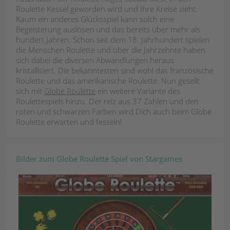
Roulette Kessel geworden wird und Ihre Kreise zieht.
Kaum ein anderes Glücksspiel kann solch eine
ROULETTE
Begeisterung auslösen und das bereits über mehr als
hundert Jahren. Schon seit dem 18. Jahrhundert spielen
die Menschen Roulette und über die Jahrzehnte haben
sich dabei die diversen Abwandlungen heraus
POKER
kristallisiert. Die bekanntesten sind wohl das französische
Roulette und das amerikanische Roulette. Nun gesellt
sich mit
Globe Roulette
ein weitere Variante des
Roulettespiels hinzu. Der reiz aus 37 Zahlen und den
roten und schwarzen Farben wird Dich auch beim Globe
INFORMATIONEN
Roulette erwarten und fesseln!
NEWS
Bilder zum Globe Roulette Spiel von Stargames
SOFTWARE
ZAHLUNGSANBIETER