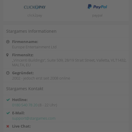
click2pay
paypal
Stargames Informationen
Firmenname:
Europe Entertainment Ltd
Firmensitz:
„Vincenti Buildings“, Suite 509, 28/19 Strait Street, Valletta, VLT1432,
MALTA, EU
Gegründet:
2002 - jedoch erst seit 2008 online
Stargames Kontakt
Hotline:
0180 540 78 20
(8 - 22 Uhr)
E-Mail:
support@stargames.com
Live Chat: