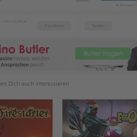
Betsson C
2.205 mal gelesen
Facebook
Twitter
ten Dich auch interessieren