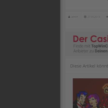
admin
27.05.2013
Diese Artikel könn