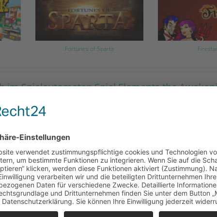
Fortunes of Sparta
Firesta
ch im Spielautomaten Spiel Elements the Awaken
ist kein gewöhnlicher
5 Walzen
Slot, sondern ein einzigartiger
3D
mbole sind alles Elemente aus der Fantasywelt. Bevor jedoch ein Spi
Du erst den Einsatz wählen. Beim Elements the Awakening Slot sind 
nd verhelfen Euch zu tollen Gewinnen, denn hast du eine Gewinnko
bole und es rutschen neue Steine hinterher. So kann es vorkomme
ewinne erzielen kannst. Dies war zu mindestens mein bisheriger Re
kening Bonus - So sicherst Du ihn dir