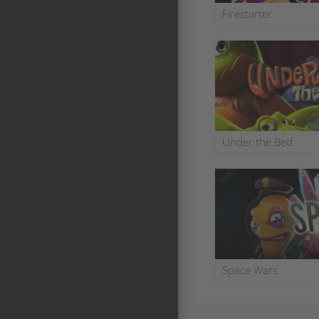
Firestarter
Under the Bed
Space Wars