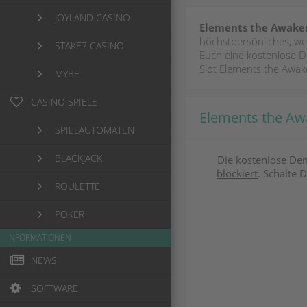
JOYLAND CASINO
Elements the Awake
höchstpersönliches, wel
STAKE7 CASINO
Euch eine kostenlose D
Slot Elements the Awak
MYBET
CASINO SPIELE
Elements the Aw
SPIELAUTOMATEN
BLACKJACK
Die kostenlose De
blockiert
. Schalte
ROULETTE
POKER
INFORMATIONEN
NEWS
SOFTWARE