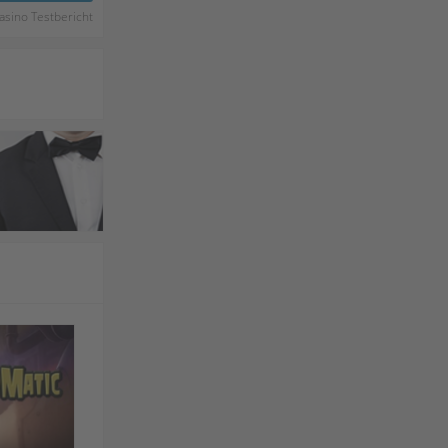
asino Testbericht