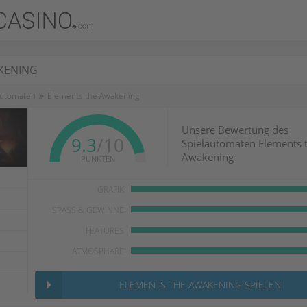
KENING
automaten
Elements the Awakening
Unsere Bewertung des
9.3
/10
Spielautomaten Elements 
Awakening
PUNKTEN
GRAFIK
SPASS & GEWINNE
FEATURES
ATMOSPHÄRE
ELEMENTS THE AWAKENING SPIELEN