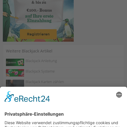
Weitere Blackjack Artikel
Blackjack Anleitung
Blackjack Systeme
Blackjack Karten zählen
BlackJack Mini
Blackjack Switch
Blackjack Gewinnchancen
Black Jack Rechner