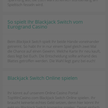
Spieltisch fesseln wird.
GAMINATOR
So spielt Ihr Blackjack Switch vom
Eurogrand Casino
PLATINCASINO
Beim
Blackjack Switch
spielt Ihr beide Hände voneinander
getrennt. So habt Ihr in nur einem Spiel gleich zwei Mal
die Chance auf einen Gewinn. Welche Karte Ihr neu kauft,
CASINO
CLUB
dass liegt bei Euch. Die Entscheidung sollte anhand des
Blattes getroffen werden. Die Wahl liegt ganz bei euch!
TIPICO
Blackjack Switch Online spielen
Ihr könnt auf unserem Online Casino Portal
JOYLAND
TopWinCasino.com BlackJack Switch Online spielen. Ihr
CASINO
braucht keinerlei echtes Geld setzen, denn hier könnt Ihr
exklusiv
Blackjack Switch
kostenlos spielen. Testet einfach