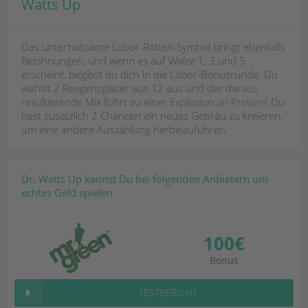
Watts Up
Das unterhaltsame Labor-Ratten-Symbol bringt ebenfalls
Belohnungen, und wenn es auf Walze 1, 3 und 5
erscheint, begibst du dich in die Labor-Bonusrunde. Du
wählst 2 Reagenzgläser aus 12 aus und der daraus
resultierende Mix führt zu einer Explosion an Preisen! Du
hast zusätzlich 2 Chancen ein neues Gebräu zu kreieren,
um eine andere Auszahlung herbeizuführen.
Dr. Watts Up kannst Du bei folgenden Anbietern um
echtes Geld spielen
100€
Bonus
TESTBERICHT