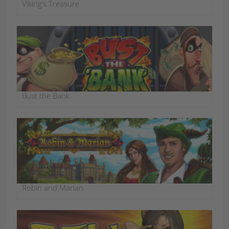
Viking’s Treasure
Bust the Bank
Robin and Marian