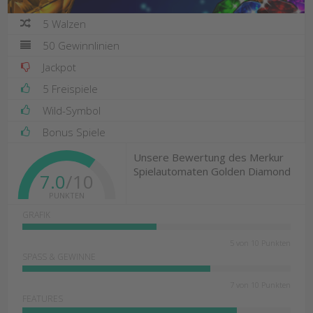
online
5 Walzen
GAMINATOR
50 Gewinnlinien
Jackpot
PLATINCASINO
5 Freispiele
Wild-Symbol
Bonus Spiele
CASINO
Unsere Bewertung des Merkur
CLUB
Spielautomaten Golden Diamond
7.0
/10
PUNKTEN
TIPICO
GRAFIK
5 von 10 Punkten
SPASS & GEWINNE
JOYLAND
CASINO
7 von 10 Punkten
FEATURES