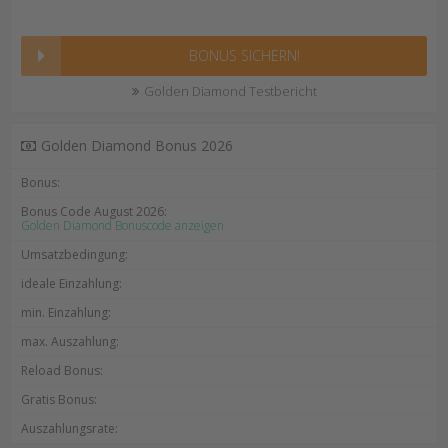
BONUS SICHERN!
Golden Diamond Testbericht
Golden Diamond Bonus 2026
Bonus:
Bonus Code August 2026:
Golden Diamond Bonuscode anzeigen
Umsatzbedingung:
ideale Einzahlung:
min. Einzahlung:
max. Auszahlung:
Reload Bonus:
Gratis Bonus:
Auszahlungsrate: