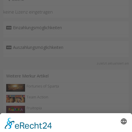
keine Lizenz eingetragen
Einzahlungsmöglichkeiten
Auszahlungsmöglichkeiten
zuletzt aktualisiert am
Weitere Merkur Artikel
Fortunes of Sparta
Team Action
Fruitopia
Fruit Slider
Magic Mirror Deluxe II