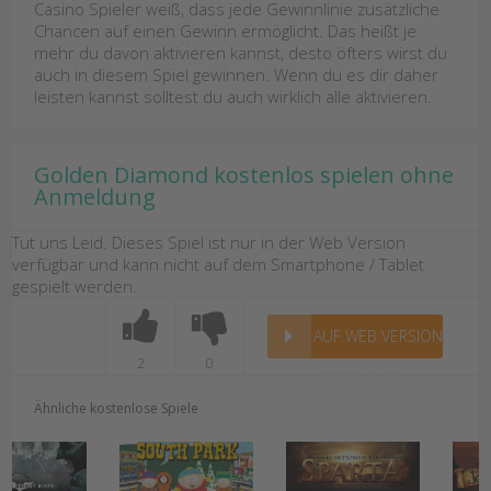
Casino Spieler weiß, dass jede Gewinnlinie zusätzliche
Chancen auf einen Gewinn ermöglicht. Das heißt je
mehr du davon aktivieren kannst, desto öfters wirst du
auch in diesem Spiel gewinnen. Wenn du es dir daher
CASINO
BUTLER
leisten kannst solltest du auch wirklich alle aktivieren.
Golden Diamond kostenlos spielen ohne
CASINO
AKTIONEN
Anmeldung
Tut uns Leid. Dieses Spiel ist nur in der Web Version
verfügbar und kann nicht auf dem Smartphone / Tablet
HANDY
CASINOS
gespielt werden.
AUF WEB VERSION
2
0
PAYPAL
WECHSELN
CASINOS
Ähnliche kostenlose Spiele