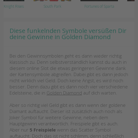
k Knight Rises
South Park
Fortunes of Sparta
Diese funkelnden Symbole versüßen Dir
deine Gewinne in Golden Diamond
Bei den Gewinnsymbolen geht es dann wieder richtig
klassisch zu. Denn selbstverständlich kannst du auch in
diesem online Slot die etwas geringeren Gewinne dank
der Kartensymbole abgreifen. Dabei gibt es dann jedoch
nicht wirklich viel Geld. Doch keine Angst, es wird noch
besser. Denn dazu gibt es dann noch vier verschiedene
Edelsteine, die in
Golden Diamond
auf dich warten.
Aber so richtig viel Geld gibt es dann wenn der goldene
Diamant auftaucht. Dieser ist zusätzlich auch noch als
Joker Symbol für weitere Gewinne, neben dem
Hauptgewinn verantwortlich. Freispiele gibt es auch.
Aber nur
5 Freispiele
wenn das Scatter Symbol
auftaucht. Doch das ist nicht schlimm, denn schließlich