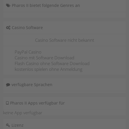
Pharos II bietet folgende Genres an
Casino Software
Casino Software nicht bekannt
PayPal Casino
Casino mit Software Download
Flash Casino ohne Software Download
kostenlos spielen ohne Anmeldung
verfügbare Sprachen
Pharos II Apps verfügbar für
keine App verfügbar
Lizenz