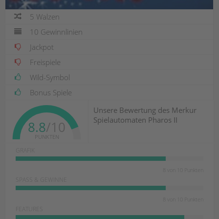
5 Walzen
GAMINATOR
10 Gewinnlinien
Jackpot
PLATINCASINO
Freispiele
Wild-Symbol
Bonus Spiele
CASINO
Unsere Bewertung des Merkur
CLUB
Spielautomaten Pharos II
8.8
/10
PUNKTEN
TIPICO
GRAFIK
8 von 10 Punkten
SPASS & GEWINNE
JOYLAND
CASINO
8 von 10 Punkten
FEATURES