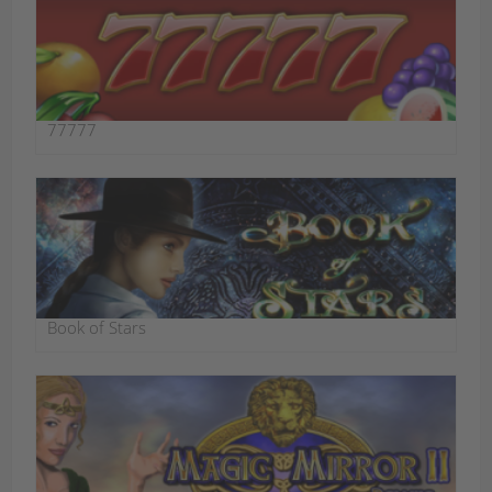
77777
Book of Stars