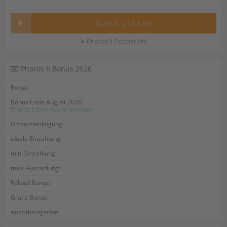
BONUS SICHERN!
Pharos II Testbericht
Pharos II Bonus 2026
Bonus:
Bonus Code August 2026:
Pharos II Bonuscode anzeigen
Umsatzbedingung:
ideale Einzahlung:
min. Einzahlung:
max. Auszahlung:
Reload Bonus:
Gratis Bonus:
Auszahlungsrate: