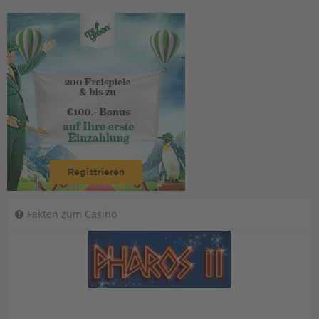
Fakten zum Casino