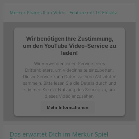
Merkur Pharos II im Video - Feature mit 1€ Einsatz
Wir benötigen Ihre Zustimmung,
um den YouTube Video-Service zu
laden!
Wir verwenden einen Service eines
Drittanbieters, um Videoinhalte einzubetten.
Dieser Service kann Daten zu Ihren Aktivitäten
sammeln. Bitte lesen Sie die Details durch und
stimmen Sie der Nutzung des Service zu, um
dieses Video anzusehen.
Mehr Informationen
Akzeptieren
Das erwartet Dich im Merkur Spiel
powered by
Usercentrics Consent