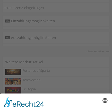
keine Lizenz eingetragen
Einzahlungsmöglichkeiten
Auszahlungsmöglichkeiten
zuletzt aktualisiert am
Weitere Merkur Artikel
Fortunes of Sparta
Team Action
Fruitopia
Fruit Slider
Magic Mirror Deluxe II