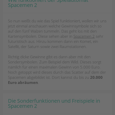
Spacemen 2
So nun weißt du wie das Spiel funktioniert, wollen wir uns
jetzt einmal anschauen welche Gewinnsymbole sich so
auf den fünf Walzen tummeln. Das geht los mit den
Kartensymbolen. Diese sehen aber in
Spacemen 2
sehr
futuristisch aus. Hinzu kommen dann ein Komet, ein
Satellit, der Saturn sowie zwei Raumstationen.
Richtig dicke Gewinne gibt es dann aber mit den
Sondersymbolen. Zum Beispiel dem Wild. Dieses sorgt
nämlich für einen maximalen Gewinn von 5.000 Euro.
Noch getoppt wird dieses durch das Scatter auf dem der
Spacemen abgebildet ist. Dort kannst du bis zu
20.000
Euro abräumen
.
Die Sonderfunktionen und Freispiele in
Spacemen 2