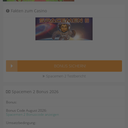
Fakten zum Casino
BONUS SICHERN!
Spacemen 2 Testbericht
Spacemen 2 Bonus 2026
Bonus:
Bonus Code August 2026:
Spacemen 2 Bonuscode anzeigen
Umsatzbedingung: