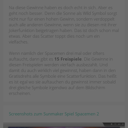
Na diese Gewinne haben es doch echt in sich. Aber es
geht noch besser. Denn die Sonne als Wild Symbol sorgt
nicht nur für einen hohen Gewinn, sondern verdoppelt
auch alle anderen Gewinne, wenn sie zu diesen mit ihrer
Jokerfunktion beigetragen haben. Das ist doch schon mal
etwas. Aber das Scatter toppt dies noch um ein
vielfaches.
Wenn nämlich der Spacemen drei mal oder öfters
auftaucht, dann gibt es
15 Freispiele
. Die Gewinne in
diesen Freispielen werden vierfach ausbezahlt. Und
damit du auch wirklich viel gewinnst, haben dann in den
Gratisdrehs alle Symbole eine Scatterfunktion. Das heißt
es ist egal wo sie auftauchen du gewinnst immer sobald
drei gleiche Symbole irgendwo auf dem Bildschirm
erscheinen.
Screenshots zum Sunmaker Spiel Spacemen 2