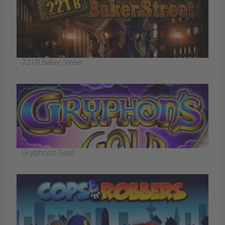
221B Baker Street
Gryphon‘s Gold