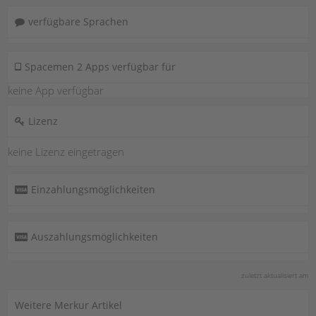
verfügbare Sprachen
Spacemen 2 Apps verfügbar für
keine App verfügbar
Lizenz
keine Lizenz eingetragen
Einzahlungsmöglichkeiten
Auszahlungsmöglichkeiten
zuletzt aktualisiert am
Weitere Merkur Artikel