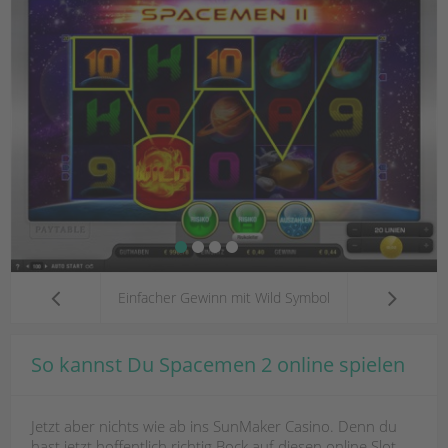
Einfacher Gewinn mit Wild Symbol
in Spacemen 2
So kannst Du Spacemen 2 online spielen
Jetzt aber nichts wie ab ins SunMaker Casino. Denn du
hast jetzt hoffentlich richtig Bock auf diesen online Slot