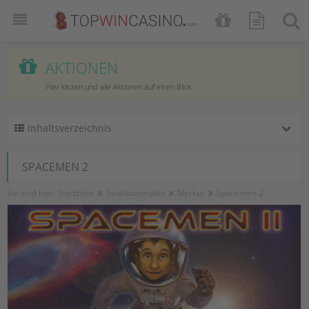
NAVIGATION
ONLINE
CASINOS
AKTIONEN
MR
Hier klicken und alle Aktionen auf einen Blick
GREEN
CASINO
Inhaltsverzeichnis
CASINOEURO
Spacemen 2
SPACEMEN 2
Das erwartet Dich im Merkur Spiel Spacemen 2
Spacemen 2 kostenlos spielen ohne Anmeldung
Sie sind hier:
Startseite
Spielautomaten
Merkur
Spacemen 2
Wie funktioniert der Spielautomat Spacemen 2
DRÜCKGLÜCK
Die Sonderfunktionen und Freispiele in Spacemen 2
Screenshots zum Sunmaker Spiel Spacemen 2
So kannst Du Spacemen 2 online spielen
888
CASINO
Jetzt bei Sunmaker anmelden und Spacemen 2 online spielen