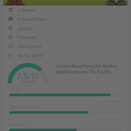
3 Walzen
GAMINATOR
3 Gewinnlinien
Jackpot
PLATINCASINO
Freispiele
Wild-Symbol
Bonus Spiele
CASINO
Unsere Bewertung des Merkur
CLUB
Spielautomaten Tiki Shuffle
7.5
/10
PUNKTEN
TIPICO
GRAFIK
9 von 10 Punkten
SPASS & GEWINNE
JOYLAND
CASINO
7 von 10 Punkten
FEATURES