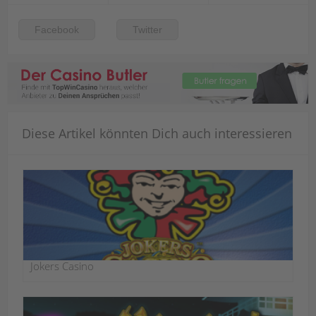
Facebook
Twitter
Diese Artikel könnten Dich auch interessieren
Jokers Casino