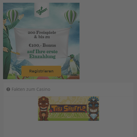
Fakten zum Casino