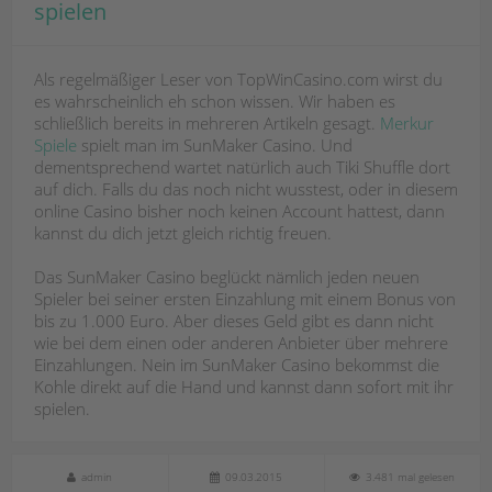
spielen
Als regelmäßiger Leser von TopWinCasino.com wirst du
es wahrscheinlich eh schon wissen. Wir haben es
schließlich bereits in mehreren Artikeln gesagt.
Merkur
Spiele
spielt man im SunMaker Casino. Und
dementsprechend wartet natürlich auch Tiki Shuffle dort
auf dich. Falls du das noch nicht wusstest, oder in diesem
online Casino bisher noch keinen Account hattest, dann
kannst du dich jetzt gleich richtig freuen.
Das SunMaker Casino beglückt nämlich jeden neuen
Spieler bei seiner ersten Einzahlung mit einem Bonus von
bis zu 1.000 Euro. Aber dieses Geld gibt es dann nicht
wie bei dem einen oder anderen Anbieter über mehrere
Einzahlungen. Nein im SunMaker Casino bekommst die
Kohle direkt auf die Hand und kannst dann sofort mit ihr
spielen.
admin
09.03.2015
3.481 mal gelesen