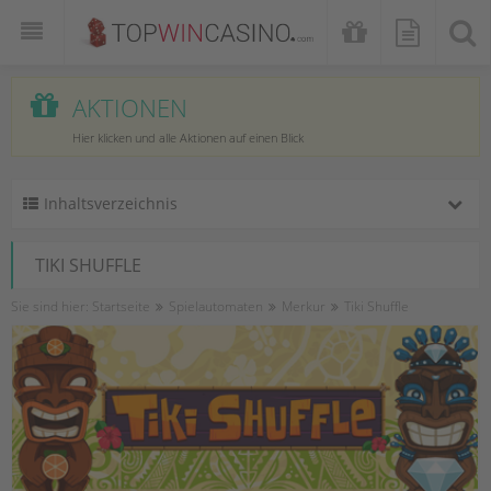
NAVIGATION
ONLINE
CASINOS
AKTIONEN
MR
Hier klicken und alle Aktionen auf einen Blick
GREEN
CASINO
Inhaltsverzeichnis
CASINOEURO
Tiki Shuffle
TIKI SHUFFLE
Worum geht es im ungewöhnlichen Tiki Shuffle Spielautomaten
Tiki Shuffle kostenlos spielen ohne Anmeldung
Sie sind hier:
Startseite
Spielautomaten
Merkur
Tiki Shuffle
Die Gewinnsymbole verhelfen Dir in Tiki Shuffle zu Deinen
DRÜCKGLÜCK
Gewinnen
Tiki Shuffle Screenshots - Bilder zum Spiel
So kannst Du Tiki Shuffle bei Sunmaker spielen
888
Registriere Dich jetzt bei Sunmaker und spiele Tiki Shuffle
CASINO