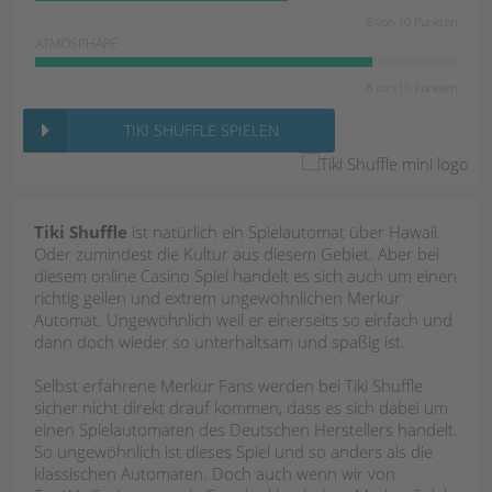
6 von 10 Punkten
STAKE7
ATMOSPHÄRE
CASINO
8 von 10 Punkten
TIKI SHUFFLE SPIELEN
MYBET
Tiki Shuffle
ist natürlich ein Spielautomat über Hawaii.
CASINO
SPIELE
Oder zumindest die Kultur aus diesem Gebiet. Aber bei
diesem online Casino Spiel handelt es sich auch um einen
richtig geilen und extrem ungewöhnlichen Merkur
Automat. Ungewöhnlich weil er einerseits so einfach und
SPIELAUTOMATEN
dann doch wieder so unterhaltsam und spaßig ist.
Selbst erfahrene Merkur Fans werden bei Tiki Shuffle
sicher nicht direkt drauf kommen, dass es sich dabei um
einen Spielautomaten des Deutschen Herstellers handelt.
BLACKJACK
So ungewöhnlich ist dieses Spiel und so anders als die
klassischen Automaten. Doch auch wenn wir von