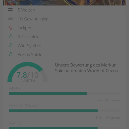
5 Walzen
GAMINATOR
10 Gewinnlinien
Jackpot
PLATINCASINO
5 Freispiele
Wild-Symbol
Bonus Spiele
CASINO
Unsere Bewertung des Merkur
CLUB
Spielautomaten World of Circus
7.8
/10
PUNKTEN
TIPICO
GRAFIK
7 von 10 Punkten
SPASS & GEWINNE
JOYLAND
CASINO
8 von 10 Punkten
FEATURES