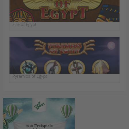
Fire of Egypt
Pyramids of Egypt