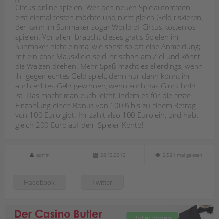
Circus online spielen. Wer den neuen Spielautomaten
erst einmal testen möchte und nicht gleich Geld riskieren,
der kann im Sunmaker sogar World of Circus kostenlos
spielen. Vor allem braucht dieses gratis Spielen im
Sunmaker nicht einmal wie sonst so oft eine Anmeldung;
mit ein paar Mausklicks seid ihr schon am Ziel und könnt
die Walzen drehen. Mehr Spaß macht es allerdings, wenn
ihr gegen echtes Geld spielt, denn nur dann könnt ihr
auch echtes Geld gewinnen, wenn euch das Glück hold
ist. Das macht man euch leicht, indem es für die erste
Einzahlung einen Bonus von 100% bis zu einem Betrag
von 100 Euro gibt. Ihr zahlt also 100 Euro ein, und habt
gleich 200 Euro auf dem Spieler Konto!
admin
28.12.2012
2.591 mal gelesen
Facebook
Twitter