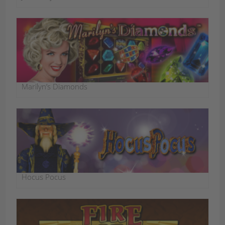
Marilyn’s Diamonds
Hocus Pocus